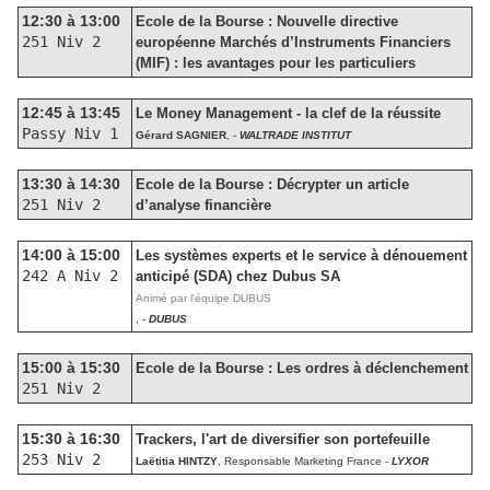
12:30 à 13:00
Ecole de la Bourse : Nouvelle directive
251 Niv 2
européenne Marchés d’Instruments Financiers
(MIF) : les avantages pour les particuliers
12:45 à 13:45
Le Money Management - la clef de la réussite
Passy Niv 1
Gérard SAGNIER
, -
WALTRADE INSTITUT
13:30 à 14:30
Ecole de la Bourse : Décrypter un article
251 Niv 2
d’analyse financière
14:00 à 15:00
Les systèmes experts et le service à dénouement
242 A Niv 2
anticipé (SDA) chez Dubus SA
Animé par l'équipe DUBUS
, -
DUBUS
15:00 à 15:30
Ecole de la Bourse : Les ordres à déclenchement
251 Niv 2
15:30 à 16:30
Trackers, l'art de diversifier son portefeuille
253 Niv 2
Laëtitia HINTZY
, Responsable Marketing France -
LYXOR