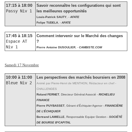
17:15 à 18:00
Savoir reconnaître les configurations qui sont
Passy Niv 1
les meilleures opportunités
Louis-Patrick SAUTY
, -
AFATE
Felipe TUDELA
, -
AFATE
17:45 à 18:15
Comment intervenir sur le Marché des changes
Espace AT
?
Niv 1
Pierre Antoine DUSOULIER
, -
CAMBISTE.COM
Samedi 17 Novembre
10:00 à 11:00
Les perspectives des marchés boursiers en 2008
Bleue Niv 2
Animé par Pierre-Henri de MENTHON, Rédacteur en chef -
CHALLENGES
Roland FERNET
, Directeur Général Associé -
RICHELIEU
FINANCE
Pierre PUYBASSET
, Gérant d'Échiquier Agenor -
FINANCIÈRE
DE L'ÉCHIQUIER
Bertrand LAMIELLE
, Responsable Equipe Gestion -
SOCIÉTÉ
DE BOURSE B*CAPITAL