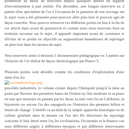
permettent au métal de redevenir depuis quelques années un support
d'investissement à part entière. Fin décembre, une longue interview en 2
parties d'un spécialiste de l'or à l'occasion de la parution de son ouvrage sur
le sujet vous a été présentée pour pouvoir aller plus loin et pouvoir agir de
façon concrète. Vous pouvez retrouver ces différents points en lien à la fin de
cet article mais avant de poursuivre et comme nous nous trouvons bien en
territoire inconnu sur le sujet, il apparaît important avant de continuer et
d'éviter de se perdre en objectifs ou supputations hasardeuses de replonger
au plus loin dans les racines du sujet.
Vous trouverez ainsi ci-dessous 1 documentaire pédagogique en 3 parties sur
l'histoire de l'or
réalisé de façon chronologique par France 5.
Plusieurs points sont abordés comme les conditions d'exploitation d'une
mine d'or, les
procédés industriels,
le volume extrait depuis l'Antiquité jusqu'à la mise au
point par Newton
des premières bases de l'étalon-or, l'ère moderne et sa place
en tant que monnaie en passant par les Incas, la ruée vers l'or en Californie, la
bijouterie ou encore l'or des espagnols ou l'émission des premiers billets et
lettres de change. L'intérêt va au-delà de la
simple approche historique ou de
culture générale dans la mesure où l'un des fils directeurs du reportage
concerne le lien étroit entre l'or, les civilisations, l'économie et la finance vus
sous différents angles à différentes époques et par différents intervenants