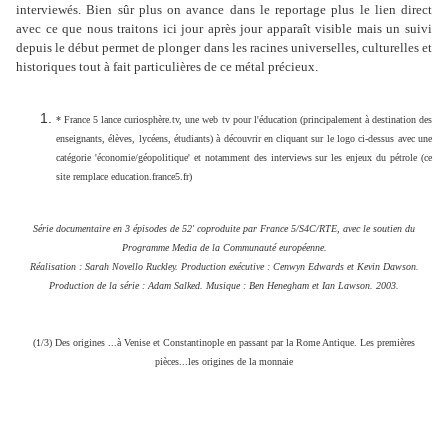
interviewés. Bien sûr plus on avance dans le reportage plus le lien direct
avec ce que nous traitons ici jour après jour apparaît visible mais un suivi
depuis le début permet de plonger dans les racines universelles, culturelles et
historiques tout à fait particulières de ce métal précieux.
* France 5 lance curiosphère.tv, une web tv pour l'éducation (principalement à destination des
enseignants, élèves, lycéens, étudiants) à découvrir en cliquant sur le logo ci-dessus avec une
catégorie 'économie/géopolitique' et notamment des interviews sur les enjeux du pétrole (ce
site remplace education.france5.fr)
Série documentaire en 3 épisodes de 52' coproduite par France 5/S4C/RTE, avec le soutien du
Programme Media de la Communauté européenne.
Réalisation : Sarah Novello Ruckley. Production exécutive : Cenwyn Edwards et Kevin Dawson.
Production de la série : Adam Salked. Musique : Ben Henegham et Ian Lawson. 2003.
(1/3) Des origines ...à Venise et Constantinople en passant par la Rome Antique. Les premières
pièces...les origines de la monnaie