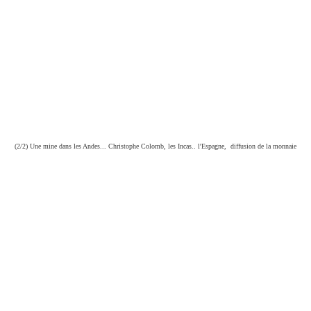
(2/2) Une mine dans les Andes... Christophe Colomb, les Incas.. l'Espagne, diffusion de la monnaie