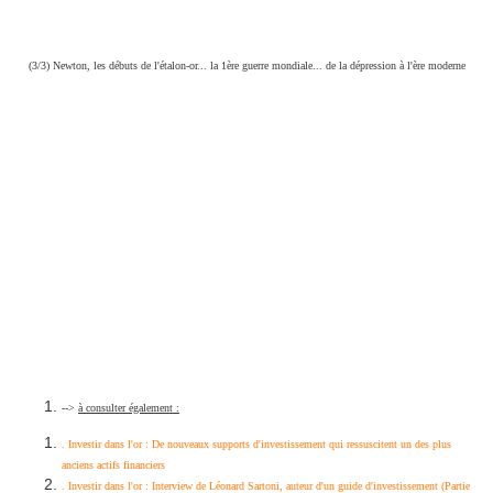
(3/3) Newton, les débuts de l'étalon-or
... la 1ère guerre mondiale... de la dépression à l'ère moderne
-->
à consulter également :
. Investir dans l'or : De nouveaux supports d'investissement qui ressuscitent un des plus
anciens actifs financiers
. Investir dans l'or : Interview de Léonard Sartoni, auteur d'un guide d'investissement (Partie