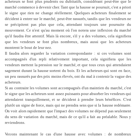
acheteurs se font plus prudents ou dubitatifs, considérant peut-être que le
marché commence à devenir cher. Tant que la hausse se poursuit, c'est a priori
le signe que rien ne change réellement. Quelques acheteurs finalement se
décident à entrer sur le marché, peut-être rassurés, tandis que les vendeurs ne
se précipitent pas plus que cela, attendant toujours une poursuite du
mouvement. Ce n'est qu'au moment où l'on notera une inflexion du marché
qu'il faudra être attentif. Mais là encore, s'il y a des volumes, cela signifiera
que les vendeurs se font plus nombreux, mais aussi que les acheteurs
montrent le bout de leur nez.
Il faudra alors regarder la variation correspondante : si ces volumes sont
accompagnés d'un repli relativement important, cela signifiera que les
vendeurs mettent la pression sur le marché, et que tous ceux qui attendaient
sagement durant la hausse sortent du bois. Et les acheteurs qui sont en face,
un peu rassurés par des prix moins élevés, ont du mal à contenir la vague des
acheteurs.
Si au contraire les volumes sont accompagnés d'un maintien du marché, c'est
le signe que les acheteurs sont assez puissants pour absorber les vendeurs qui
attendaient tranquillement, et se décident à prendre leurs bénéfices. C'est
plutôt un signe de force, mais qui ne prendra sens que si la hausse redémarre.
On voit alors rapidement que l'impact des volumes ne dépend pas seulement
du sens de variation du marché, mais de ce qu'il a fait au préalable. Nous y
reviendrons.
Voyons maintenant le cas d'une hausse avec volumes : de nombreux