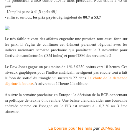
- la production à 30,9 contre 71,4 le mois précédent. Nous étions à 45 en
juin.
- L'emploi passe à 41,5 après 49,1
- enfin et surtout,
les prix payés
dégringolent de
80,7 à 53,7
Le très faible niveau des affaires engendre une pression tout aussi forte sur
les prix. Il s'agira de confirmer cet élément purement régional avec les
indices nationaux semaine prochaine qui paraîtront le 3 novembre pour
l'activité manufacturière (ISM index) et pour l'ISM des services le 5.
Le Dow Jones gagne un peu moins de 1 % à 9250 points vers 18 heures. Ces
niveaux graphiques pour l'indice américain ne signent pas encore tout à fait
le 'bon de sortie' du triangle vu mercredi 22 dans
La chute de la demande
déprime la bourse
. A suivre tout à l'heure à la clôture.
A suivre la semaine prochaine en Europe : la décision de la BCE concernant
sa politique de taux le 6 novembre. Une baisse viendrait aider une économie
anémiée comme en Espagne où le PIB est ressorti à - 0,2 % au 3 ème
trimestre.
La bourse pour les nuls
par
20Minutes