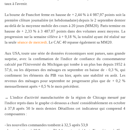
taux à l'avenir.
La bourse de Francfort ferme en hausse de + 2,44 % à 4 987,97 points soit la
première clôture journalière (et hebdomadaire) depuis le 2 septembre dernier
au-delà de la moyenne mobile des cours à 20 jours (MM20). Paris termine en
hausse de + 2,33 % à 3 487,07 points dans des volumes assez moyens. La
progression sur la semaine s'élève à + 9,18 %, la totalité ayant été réalisé sur
la seule
séance de mercredi
. Le CAC 40 repasse également sa MM20.
Aux USA, toute une série de données économiques sont parues, sans grande
surprise, avec la confirmation de l'indice de confiance du consommateur
calculé par l'Université du Michigan qui tombe à un plus bas depuis 1952 à
57,6, ou les dépenses des ménages en septembre en baisse de - 0,3 %, qui
confirment les éléments du PIB vus hier, après une stabilité en août. Les
revenus des ménages pour septembre ne progressent plus que de + 0,2 %
mensuellement après + 0,5 % le mois précédent.
→ L'indice d'activité manufacturière de la région de Chicago mesuré par
l'indice repris dans le graphe ci-dessous a chuté considérablement en octobre
à 37,8 après 50 le mois dernier. Détaillons cet indicateur qui comprend 4
composantes :
- les nouvelles commandes tombent à 32,5 après 53,9