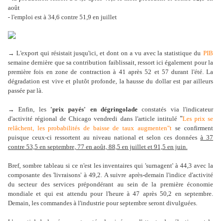
août
- l'emploi est à 34,6 contre 51,9 en juillet
→ L'export qui résistait jusqu'ici, et dont on a vu avec la statistique du
PIB
semaine dernière que sa contribution faiblissait, ressort ici également pour la
première fois en zone de contraction à 41 après 52 et 57 durant l'été. La
dégradation est vive et plutôt profonde, la hausse du dollar est par ailleurs
passée par là.
→ Enfin, les
'prix payés' en dégringolade
constatés via l'indicateur
"
d'activité régional de Chicago vendredi dans l'article intitulé
Les prix se
relâchent, les probabilités de baisse de taux augmenten"t
se confirment
puisque ceux-ci ressortent au niveau national et selon ces données
à 37
contre 53,5 en septembre, 77 en août, 88,5 en juillet et 91,5 en juin.
Bref, sombre tableau si ce n'est les inventaires qui 'surnagent' à 44,3 avec la
composante des 'livraisons' à 49,2. A suivre après-demain l'indice d'activité
du secteur des services prépondérant au sein de la première économie
mondiale et qui est attendu pour l'heure à 47 après 50,2 en septembre.
Demain, les commandes à l'industrie pour septembre seront divulguées.