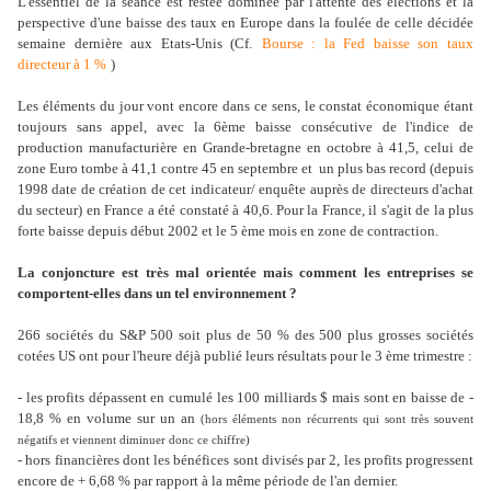
L'essentiel de la séance est restée dominée par l'attente des élections et la
perspective d'une baisse des taux en Europe dans la foulée de celle décidée
semaine dernière aux Etats-Unis (Cf.
Bourse : la Fed baisse son taux
directeur à 1 %
)
Les éléments du jour vont encore dans ce sens, le constat économique étant
toujours sans appel, avec la 6ème baisse consécutive de l'indice de
production manufacturière en Grande-bretagne en octobre à 41,5, celui de
zone Euro tombe à 41,1 contre 45 en septembre et un plus bas record (depuis
1998 date de création de cet indicateur/ enquête auprès de directeurs d'achat
du secteur) en France a été constaté à 40,6. Pour la France, il s'agit de la plus
forte baisse depuis début 2002 et le 5 ème mois en zone de contraction.
La conjoncture est très mal orientée mais comment les entreprises se
comportent-elles dans un tel environnement ?
266 sociétés du S&P 500 soit plus de 50 % des 500 plus grosses sociétés
cotées US ont pour l'heure déjà publié leurs résultats pour le 3 ème trimestre :
- les profits dépassent en cumulé les 100 milliards $ mais sont en baisse de -
18,8 % en volume sur un an
(hors éléments non récurrents qui sont très souvent
négatifs et viennent diminuer donc ce chiffre)
- hors financières dont les bénéfices sont divisés par 2, les profits progressent
encore de + 6,68 % par rapport à la même période de l'an dernier.