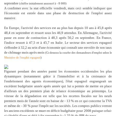
septembre
(chiffre initialement annoncé à - 8 000)
A confirmer avec la stat officielle vendredi, mais ceci semble indiquer que
l'économie est entrée dans une phase de destruction de l'emploi assez
massive.
En Europe, l'activité des services est au plus bas depuis 10 ans à 45,8 après
48,4 en septembre et ressort sous les 46,9 attendus. En Allemagne, l'activité
passe en zone de contraction à 48,3 après 50,2 en septembre. En France,
l'indice ressort à 47,5 et à 45,7 en Italie. Le secteur des services espagnol
s'effondre à 32,2 au sein d'une économie qui connaît une envolée de son taux
de chômage mois après mois
(Ci-dessous la courbe des demandeurs d'emploi selon le
Ministère de l'emploi espagnol
)
Figurant pendant des années parmi les économies occidentales les plus
dynamiques (notamment grâce à l'immobilier et à la croissance de
l'endettement des agents économiques), l'état espagnol engrangeait un
excédent budgétaire année après année qui lui a permis de mettre en place
d'ailleurs un des premiers plan de relance économique au printemps. La
vitesse de la dégradation est telle que les recettes fiscales sur les neufs
premiers mois de l'année sont en baisse de - 13 % en ce qui concerne la TVA
et même de - 30 % pour l'impôt sur les sociétés. Les comptes publics verront
les anciens excédents se muer en déficit budgétaire pour 2008 puisque celui-
ci s'établit d'ores et déjà à fin septembre à - 1,25 % du PIB du pays.