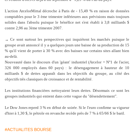
L'action ArcelorMittal décroche à Paris de - 15,49 % en raison de données
comptables pour le 3 ème trimestre inférieures aux prévisions mais toujours
solides dans l'absolu puisque le bénéfice net s'est établi à 3,8 milliards $
contre 2,96 au 3ème trimestre 2007.
→ Ce sont surtout les perspectives qui inquiètent les marchés puisque le
groupe avait annoncé il y a quelques jours une baisse de sa production de 15
% qu'il vient de porter à 30 % avec des baisses sur certains sites allant bien
au-delà.
Nouveauté dans le discours d'un 'géant' industriel (Arcelor = N°1 de l'acier,
326 000 employés dans 60 pays) : le désengagement à hauteur de 10
milliards $ de dettes apparaît dans les objectifs du groupe, au côté des
objectifs très classiques de croissance et de rentabilité.
Les institutions financières nettoyaient leurs dettes. Désormais ce sont les
groupes industriels qui entrent dans cette vague du "désendettement".
Le Dow Jones reperd 3 % en début de soirée. Si le l'euro confirme sa vigueur
d'hier à 1,30 $, le pétrole en revanche recède près de 7 % à 65/66 $ le baril.
#ACTUALITES BOURSE