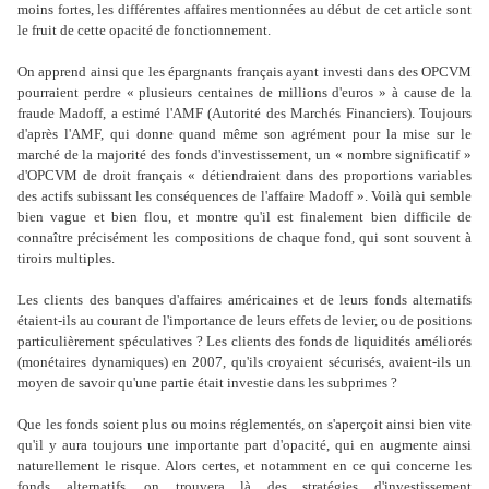
moins fortes, les différentes affaires mentionnées au début de cet article sont
le fruit de cette opacité de fonctionnement.
On apprend ainsi que les épargnants français ayant investi dans des OPCVM
pourraient perdre « plusieurs centaines de millions d'euros » à cause de la
fraude Madoff, a estimé l'AMF (Autorité des Marchés Financiers). Toujours
d'après l'AMF, qui donne quand même son agrément pour la mise sur le
marché de la majorité des fonds d'investissement, un « nombre significatif »
d'OPCVM de droit français « détiendraient dans des proportions variables
des actifs subissant les conséquences de l'affaire Madoff ». Voilà qui semble
bien vague et bien flou, et montre qu'il est finalement bien difficile de
connaître précisément les compositions de chaque fond, qui sont souvent à
tiroirs multiples.
Les clients des banques d'affaires américaines et de leurs fonds alternatifs
étaient-ils au courant de l'importance de leurs effets de levier, ou de positions
particulièrement spéculatives ? Les clients des fonds de liquidités améliorés
(monétaires dynamiques) en 2007, qu'ils croyaient sécurisés, avaient-ils un
moyen de savoir qu'une partie était investie dans les subprimes ?
Que les fonds soient plus ou moins réglementés, on s'aperçoit ainsi bien vite
qu'il y aura toujours une importante part d'opacité, qui en augmente ainsi
naturellement le risque. Alors certes, et notamment en ce qui concerne les
fonds alternatifs, on trouvera là des stratégies d'investissement