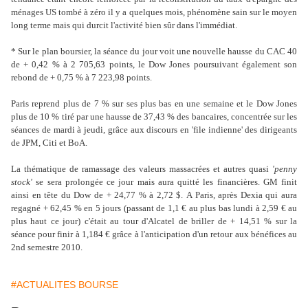
ménages US tombé à zéro il y a quelques mois, phénomène sain sur le moyen
long terme mais qui durcit l'activité bien sûr dans l'immédiat.
* Sur le plan boursier, la séance du jour voit une nouvelle hausse du CAC 40
de + 0,42 % à 2 705,63 points, le Dow Jones poursuivant également son
rebond de + 0,75 % à 7 223,98 points.
Paris reprend plus de 7 % sur ses plus bas en une semaine et le Dow Jones
plus de 10 % tiré par une hausse de 37,43 % des bancaires, concentrée sur les
séances de mardi à jeudi, grâce aux discours en 'file indienne' des dirigeants
de JPM, Citi et BoA.
La thématique de ramassage des valeurs massacrées et autres quasi
'penny
stock'
se sera prolongée ce jour mais aura quitté les financières. GM finit
ainsi en tête du Dow de + 24,77 % à 2,72 $. A Paris, après Dexia qui aura
regagné + 62,45 % en 5 jours (passant de 1,1 € au plus bas lundi à 2,59 € au
plus haut ce jour) c'était au tour d'Alcatel de briller de + 14,51 % sur la
séance pour finir à 1,184 € grâce à l'anticipation d'un retour aux bénéfices au
2nd semestre 2010.
#ACTUALITES BOURSE