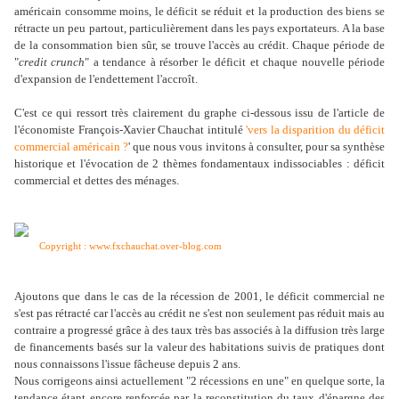
américain consomme moins, le déficit se réduit et la production des biens se
rétracte un peu partout, particulièrement dans les pays exportateurs. A la base
de la consommation bien sûr, se trouve l'accès au crédit. Chaque période de
"
credit crunch
" a tendance à résorber le déficit et chaque nouvelle période
d'expansion de l'endettement l'accroît.
C'est ce qui ressort très clairement du graphe ci-dessous issu de l'article de
l'économiste François-Xavier Chauchat intitulé
'vers la disparition du déficit
commercial américain ?
' que nous vous invitons à consulter, pour sa synthèse
historique et l'évocation de 2 thèmes fondamentaux indissociables : déficit
commercial et dettes des ménages.
Copyright : www.fxchauchat.over-blog.com
Ajoutons que dans le cas de la récession de 2001, le déficit commercial ne
s'est pas rétracté car l'accès au crédit ne s'est non seulement pas réduit mais au
contraire a progressé grâce à des taux très bas associés à la diffusion très large
de financements basés sur la valeur des habitations suivis de pratiques dont
nous connaissons l'issue fâcheuse depuis 2 ans.
Nous corrigeons ainsi actuellement "2 récessions en une" en quelque sorte, la
tendance étant encore renforcée par la reconstitution du taux d'épargne des