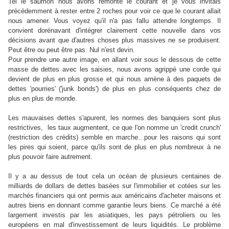
Tel le saumon nous avons remonté le courant et je vous invitais
précédemment à rester entre 2 roches pour voir ce que le courant allait
nous amener. Vous voyez qu'il n'a pas fallu attendre longtemps. Il
convient dorénavant d'intégrer clairement cette nouvelle dans vos
décisions avant que d'autres choses plus massives ne se produisent.
Peut être ou peut être pas. Nul n'est devin.
Pour prendre une autre image, en allant voir sous le dessous de cette
masse de dettes avec les saisies, nous avons agrippé une corde qui
devient de plus en plus grosse et qui nous amène à des paquets de
dettes 'pourries' ('junk bonds') de plus en plus conséquents chez de
plus en plus de monde.
Les mauvaises dettes s'apurent, les normes des banquiers sont plus
restrictives, les taux augmentent, ce que l'on nomme un 'credit crunch'
(restriction des crédits) semble en marche...pour les raisons qui sont
les pires qui soient, parce qu'ils sont de plus en plus nombreux à ne
plus pouvoir faire autrement.
Il y a au dessus de tout cela un océan de plusieurs centaines de
milliards de dollars de dettes basées sur l'immobilier et cotées sur les
marchés financiers qui ont permis aux américains d'acheter maisons et
autres biens en donnant comme garantie leurs biens. Ce marché a été
largement investis par les asiatiques, les pays pétroliers ou les
européens en mal d'investissement de leurs liquidités. Le problème