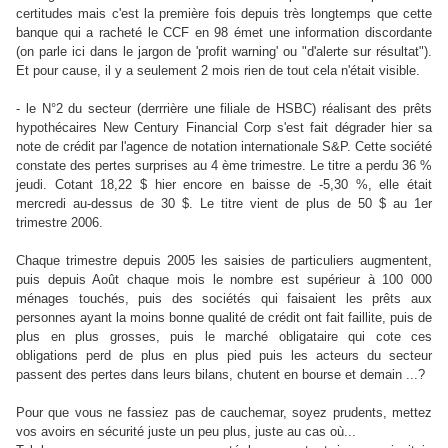
certitudes mais c'est la première fois depuis très longtemps que cette
banque qui a racheté le CCF en 98 émet une information discordante
(on parle ici dans le jargon de 'profit warning' ou "d'alerte sur résultat").
Et pour cause, il y a seulement 2 mois rien de tout cela n'était visible.
- le N°2 du secteur (derrrière une filiale de HSBC) réalisant des prêts
hypothécaires New Century Financial Corp s'est fait dégrader hier sa
note de crédit par l'agence de notation internationale S&P. Cette société
constate des pertes surprises au 4 ème trimestre. Le titre a perdu 36 %
jeudi. Cotant 18,22 $ hier encore en baisse de -5,30 %, elle était
mercredi au-dessus de 30 $. Le titre vient de plus de 50 $ au 1er
trimestre 2006.
Chaque trimestre depuis 2005 les saisies de particuliers augmentent,
puis depuis Août chaque mois le nombre est supérieur à 100 000
ménages touchés, puis des sociétés qui faisaient les prêts aux
personnes ayant la moins bonne qualité de crédit ont fait faillite, puis de
plus en plus grosses, puis le marché obligataire qui cote ces
obligations perd de plus en plus pied puis les acteurs du secteur
passent des pertes dans leurs bilans, chutent en bourse et demain ...?
Pour que vous ne fassiez pas de cauchemar, soyez prudents, mettez
vos avoirs en sécurité juste un peu plus, juste au cas où...