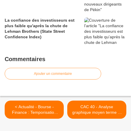
La confiance des investisseurs est
plus faible qu'après la chute de
Lehman Brothers (State Street
Confidence Index)
Commentaires
Ajouter un commentaire
< Actualité - Bourse -
CAC 40 - Analyse
Finance : Temporisation
graphique moyen terme et
sous les 5700
court terme - 11.2.07 : Une
histoire de biseaux
ascendants... >