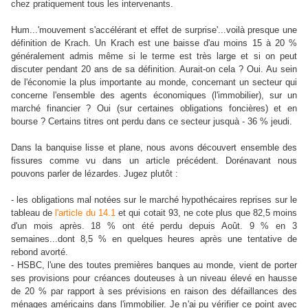
chez pratiquement tous les intervenants.
Hum...'mouvement s'accélérant et effet de surprise'...voilà presque une
définition de Krach. Un Krach est une baisse d'au moins 15 à 20 %
généralement admis même si le terme est très large et si on peut
discuter pendant 20 ans de sa définition. Aurait-on cela ? Oui. Au sein
de l'économie la plus importante au monde, concernant un secteur qui
concerne l'ensemble des agents économiques (l'immobilier), sur un
marché financier ? Oui (sur certaines obligations foncières) et en
bourse ? Certains titres ont perdu dans ce secteur jusquà - 36 % jeudi.
Dans la banquise lisse et plane, nous avons découvert ensemble des
fissures comme vu dans un article précédent. Dorénavant nous
pouvons parler de lézardes. Jugez plutôt :
- les obligations mal notées sur le marché hypothécaires reprises sur le
tableau de
l'article du 14.1
et qui cotait 93, ne cote plus que 82,5 moins
d'un mois après. 18 % ont été perdu depuis Août. 9 % en 3
semaines...dont 8,5 % en quelques heures après une tentative de
rebond avorté.
- HSBC, l'une des toutes premières banques au monde, vient de porter
ses provisions pour créances douteuses à un niveau élevé en hausse
de 20 % par rapport à ses prévisions en raison des défaillances des
ménages américains dans l'immobilier. Je n'ai pu vérifier ce point avec