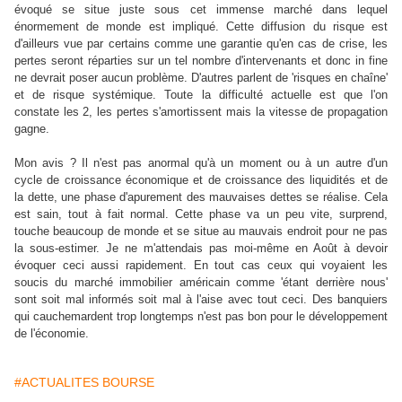
évoqué se situe juste sous cet immense marché dans lequel
énormement de monde est impliqué. Cette diffusion du risque est
d'ailleurs vue par certains comme une garantie qu'en cas de crise, les
pertes seront réparties sur un tel nombre d'intervenants et donc in fine
ne devrait poser aucun problème. D'autres parlent de 'risques en chaîne'
et de risque systémique. Toute la difficulté actuelle est que l'on
constate les 2, les pertes s'amortissent mais la vitesse de propagation
gagne.
Mon avis ? Il n'est pas anormal qu'à un moment ou à un autre d'un
cycle de croissance économique et de croissance des liquidités et de
la dette, une phase d'apurement des mauvaises dettes se réalise. Cela
est sain, tout à fait normal. Cette phase va un peu vite, surprend,
touche beaucoup de monde et se situe au mauvais endroit pour ne pas
la sous-estimer. Je ne m'attendais pas moi-même en Août à devoir
évoquer ceci aussi rapidement. En tout cas ceux qui voyaient les
soucis du marché immobilier américain comme 'étant derrière nous'
sont soit mal informés soit mal à l'aise avec tout ceci. Des banquiers
qui cauchemardent trop longtemps n'est pas bon pour le développement
de l'économie.
#ACTUALITES BOURSE