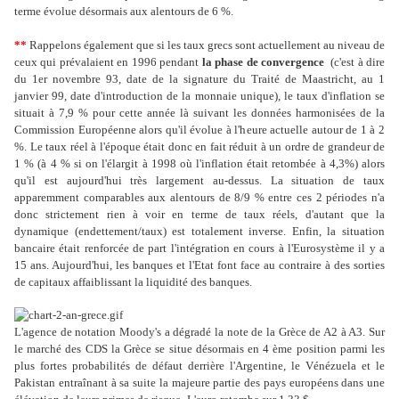
terme évolue désormais aux alentours de 6 %.
**
Rappelons également que si les taux grecs sont actuellement au niveau de
ceux qui prévalaient en 1996 pendant
la phase de convergence
(c'est à dire
du 1er novembre 93, date de la signature du Traité de Maastricht, au 1
janvier 99, date d'introduction de la monnaie unique), le taux d'inflation se
situait à 7,9 % pour cette année là suivant les données harmonisées de la
Commission Européenne alors qu'il évolue à l'heure actuelle autour de 1 à 2
%. Le taux réel à l'époque était donc en fait réduit à un ordre de grandeur de
1 % (à 4 % si on l'élargit à 1998 où l'inflation était retombée à 4,3%) alors
qu'il est aujourd'hui très largement au-dessus. La situation de taux
apparemment comparables aux alentours de 8/9 % entre ces 2 périodes n'a
donc strictement rien à voir en terme de taux réels, d'autant que la
dynamique (endettement/taux) est totalement inverse. Enfin, la situation
bancaire était renforcée de part l'intégration en cours à l'Eurosystème il y a
15 ans. Aujourd'hui, les banques et l'Etat font face au contraire à des sorties
de capitaux affaiblissant la liquidité des banques.
L'agence de notation Moody's a dégradé la note de la Grèce de A2 à A3. Sur
le marché des CDS la Grèce se situe désormais en 4 ème position parmi les
plus fortes probabilités de défaut derrière l'Argentine, le Vénézuela et le
Pakistan entraînant à sa suite la majeure partie des pays européens dans une