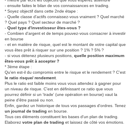
- mettre par écrit les objectifs que vous espérez atteindre
- ensuite faites le bilan de vos connaissances en trading.
* Soyez objectif dans cette 2nde étape :
- Quelle classe d'actifs connaissez-vous vraiment ? Quel marché
? Quel pays ? Quel secteur de marché ?
-
Quel type d'investisseur êtes-vous ?
- Combien d'argent et de temps pouvez-vous consacrer à investir
en bourse
- et en matière de risque, quel est le montant de votre capital que
vous êtes prêt à risquer sur une position ? 1% ? 5% ?
- si vous détenez plusieurs positions,
quelle position maximum
êtes-vous prêt à accepter ?
* 3ème étape :
Qu'en est-il du compromis entre le risque et le rendement ? C'est
le ratio risque/ rendement
.
Plus le ratio est faible moins vous vous attendez à gagner pour
un niveau de risque. C'est en définissant ce ratio que vous
pourrez définir si un 'trade' (une opération en bourse) vaut la
peine d'être passé ou non.
Enfin, gardez un historique de tous vos passages d'ordres. Tenez
un journal de trading
en bourse.
Tous ces éléments constituent les bases d'un plan de trading.
Elaborez
votre plan de trading
et laissez de côté vos émotions.