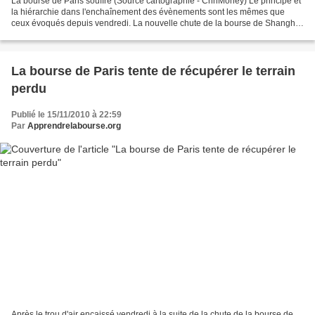
La bourse de Paris souffre (Source cartographie - CnnMoney) Le principe et
la hiérarchie dans l'enchaînement des évènements sont les mêmes que
ceux évoqués depuis vendredi. La nouvelle chute de la bourse de Shanghai
en prise avec de nouvelles anticipations...
La bourse de Paris tente de récupérer le terrain
perdu
Publié le 15/11/2010 à 22:59
Par
Apprendrelabourse.org
Après le trou d'air encaissé vendredi à la suite de la chute de la bourse de