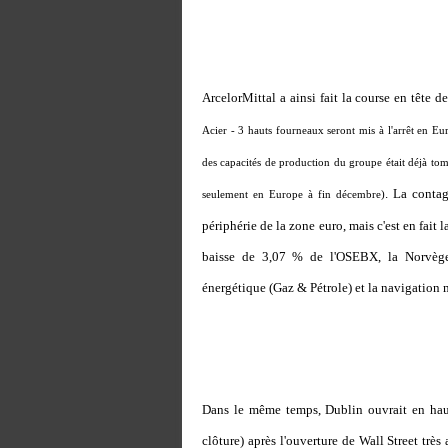
ArcelorMittal a ainsi fait la course en tête 
Acier - 3 hauts fourneaux seront mis à l'arrêt en Eu
des capacités de production du groupe était déjà t
. La conta
seulement en Europe à fin décembre)
périphérie de la zone euro, mais c'est en fait 
baisse de 3,07 % de l'OSEBX, la Norvège 
énergétique (Gaz & Pétrole) et la navigation 
Dans le même temps, Dublin ouvrait en haus
clôture) après l'ouverture de Wall Street très 