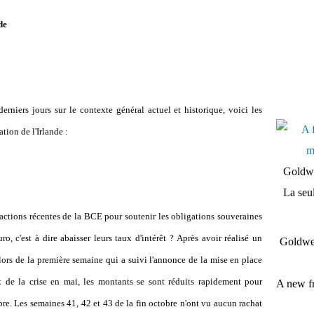
de
niers jours sur le contexte général actuel et historique, voici les
tion de l'Irlande :
Goldwe
La seul
s actions récentes de la BCE pour soutenir les obligations souveraines
ro, c'est à dire abaisser leurs taux d'intérêt ?
Après avoir réalisé un
Goldwei
lors de la première semaine qui a suivi l'annonce de la mise en place
 de la crise en mai, les montants se sont réduits rapidement pour
A new fr
bre. Les semaines 41, 42 et 43 de la fin octobre n'ont vu aucun rachat