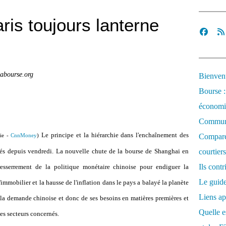
ris toujours lanterne
abourse.org
Bienvenu
Bourse :
économi
Communi
Le principe et la hiérarchie dans l'enchaînement des
Comparez
hie -
CnnMoney
)
s depuis vendredi. La nouvelle chute de la bourse de Shanghai en
courtiers
Ils cont
resserrement de la politique monétaire chinoise pour endiguer la
Le guide
'immobilier et la hausse de l'inflation dans le pays a balayé la planète
Liens ap
e la demande chinoise et donc de ses besoins en matières premières et
Quelle es
es secteurs concernés.