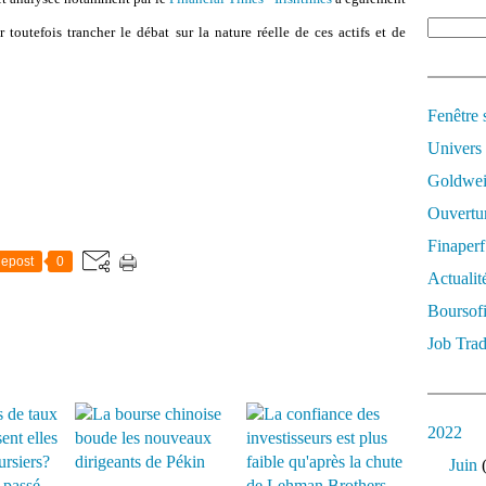
r toutefois trancher le débat sur la nature réelle de ces actifs et de
Fenêtre 
Univers
Goldwei
Ouvertur
Finaperf
epost
0
Actualit
Boursof
Job Trad
2022
Juin
(