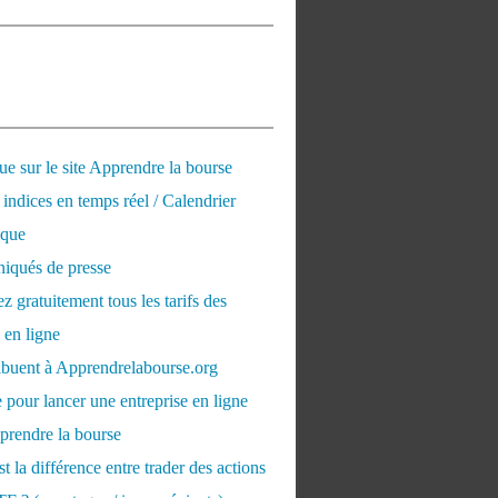
e sur le site Apprendre la bourse
 indices en temps réel / Calendrier
que
qués de presse
 gratuitement tous les tarifs des
 en ligne
ribuent à Apprendrelabourse.org
 pour lancer une entreprise en ligne
prendre la bourse
t la différence entre trader des actions