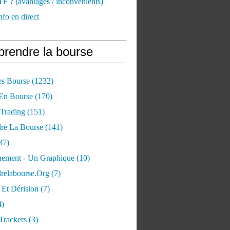
TF ? (avantages / inconvénients)
nfo en direct
rendre la bourse
es Bourse
(1232)
 En Bourse
(170)
 Trading
(151)
re La Bourse
(141)
37)
ement - Un Graphique
(10)
relabourse.org
(7)
Et Dérision
(7)
4)
Trackers
(3)