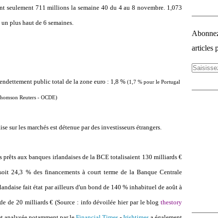
eint seulement 711 millions la semaine 40 du 4 au 8 novembre. 1,073
, un plus haut de 6 semaines.
Abonnez-
articles 
l'endettement public total de la zone euro : 1,8 %
(1,7 % pour le Portugal
 Thomson Reuters - OCDE)
ise sur les marchés est détenue par des investisseurs étrangers.
s prêts aux banques irlandaises de la BCE totalisaient 130 milliards €
soit 24,3 % des financements à court terme de la Banque Centrale
andaise fait état par ailleurs d'un bond de 140 % inhabituel de août à
aide de 20 milliards €
(Source : info dévoilée hier par le blog
thestory
 et analysée notamment par le
Financial Times
-
Irishtimes
a également