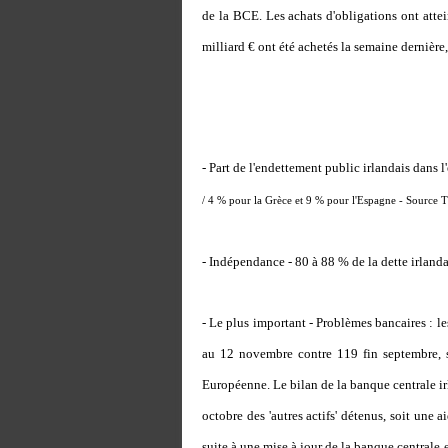
de la BCE. Les achats d'obligations ont att
milliard € ont été achetés la semaine dernière
- Part de l'endettement public irlandais dans 
/ 4 % pour la Grèce et 9 % pour l'Espagne - Source
- Indépendance - 80 à 88 % de la dette irlanda
- Le plus important - Problèmes bancaires : le
au 12 novembre contre 119 fin septembre, 
Européenne. Le bilan de la banque centrale irl
octobre des 'autres actifs' détenus, soit une 
suite à une mise à jour de la banque centrale