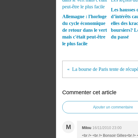
Les hausses 
Allemagne : l'horloge
d’intérêts ca
du cycle économique
elles des kra
de retour dans le vert
boursiers? L
mais c'était peut-être
du passé
le plus facile
Commenter cet article
Ajouter un commentaire
M
Milou
16/11/2010 23:00
<br /> <br /> Bonsoir Gilles<br />