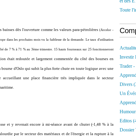
et des E
Toute l'i
Comp
des baisses dès l'ouverture comme les valeurs para-pétrolières
(Arcelor -
rope dans les prochains mois vu la faiblesse de la demande. Le taux d'utilisation
Actualit
ombé de 7 % à 71 % au 3ème trimestre. 15 hauts fourneaux sur 25 fonctionneront
Investir
gion était redoutée et largement commentée du côté des bourses en
Trader -
la bourse d'Oslo qui subit la plus forte chute en toute logique avec une
Apprend
accueillant une place financière très impliquée dans le secteur
Divers
(
maritime.
Un Évén
Apprend
Humour 
Editos
(
se et y revenait encore à mi-séance avant de chuter (-1,48 % à la
Dossier 
alourdie par le secteur des matériaux et de l'énergie et la rupture à la