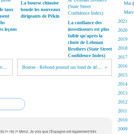
La bourse chinoise
Mai
(
de taux
boude les nouveaux
Mars
usent
dirigeants de Pékin
2021
chs
La confiance des
es leçons
investisseurs est plus
2020
faible qu'après la
2019
chute de Lehman
2018
Brothers (State Street
Confidence Index)
2017
2016
La bourse de Paris tente de récupérer le terrain perdu
Bourse - Rebond poussif sur fond de désinflation rampante
2015
2014
2013
2012
2011
2010
2009
 <br /> <br /> Merci. Je vois que l'Espagne est également très