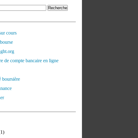
sur cours
 bourse
ght.org
e de compte bancaire en ligne
é boursière
inance
er
1)