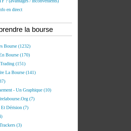
TF ? (avantages / inconvénients)
nfo en direct
rendre la bourse
es Bourse
(1232)
 En Bourse
(170)
 Trading
(151)
re La Bourse
(141)
37)
ement - Un Graphique
(10)
relabourse.org
(7)
Et Dérision
(7)
4)
Trackers
(3)