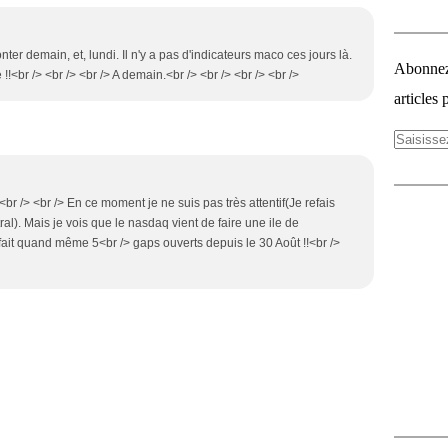
ter demain, et, lundi. Il n'y a pas d'indicateurs maco ces jours là.
Abonnez-
!!<br /> <br /> <br /> A demain.<br /> <br /> <br /> <br />
articles 
 <br /> <br /> En ce moment je ne suis pas très attentif(Je refais
l). Mais je vois que le nasdaq vient de faire une ile de
fait quand même 5<br /> gaps ouverts depuis le 30 Août !!<br />