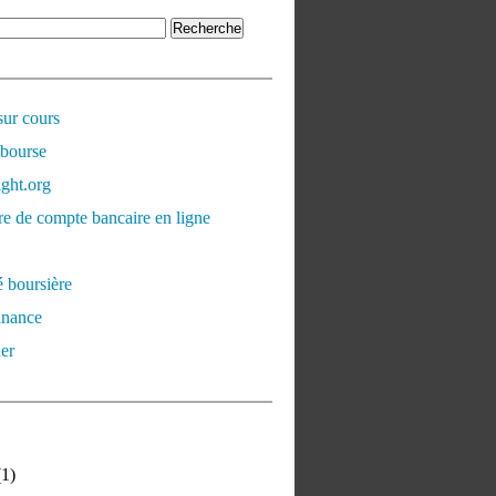
sur cours
 bourse
ght.org
e de compte bancaire en ligne
é boursière
inance
er
1)