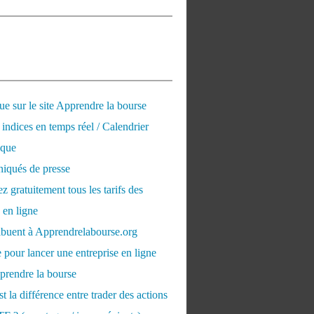
e sur le site Apprendre la bourse
 indices en temps réel / Calendrier
que
qués de presse
 gratuitement tous les tarifs des
 en ligne
ribuent à Apprendrelabourse.org
 pour lancer une entreprise en ligne
prendre la bourse
t la différence entre trader des actions