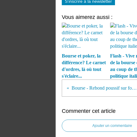
S'inscrire à la newsletter
Vous aimerez aussi :
Bourse et poker, la
Flash - Vive 
différence? Le carnet
de la bourse
d'ordres, là où tout
au coup de t
s'éclaire...
politique ital
Bourse - Rebond poussif sur fond de désinflation rampante
Commenter cet article
Ajouter un commentaire