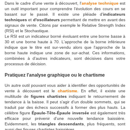
Dans le cadre d'une vente à découvert, l'
analyse technique
est
un outil important pour comprendre l'évolution des cours en se
basant sur le passé. Il existe une pléiade d'
indicateurs
techniques
et
d'oscillateurs
permettant de mettre en avant des
signaux de vente. Citons par exemple le Relative Strength Index
(RSI) et le Stochastique.
Le RSI est un indicateur borné évoluant entre une borne basse à
30 et une borne haute à 70. L'approche de la borne inférieure
indique que le titre est sur-vendu alors que l'approche de la
borne haute indique une zone de sur-achat. Ces informations,
combinées à d'autres indicateurs, sont décisives dans votre
processus de décision.
Pratiquez l'analyse graphique ou le chartisme
Un autre outil pouvant vous aider à identifier des opportunités de
vente à découvert est le
chartisme
. En effet, il existe une
multitude de
figures chartistes
indiquant le retournement de
tendance à la baisse. Il peut s'agir d'un double sommets, qui se
traduit par des échecs successifs à former des plus hauts. La
célèbre figure
Épaule-Tête-Épaule inversée
est également très
efficace pour prévenir d'une nouvelle tendance baissière.
Evidemment, les
triangles descendants
, plus fréquents, sont
aussi des figures chartistes baissières.