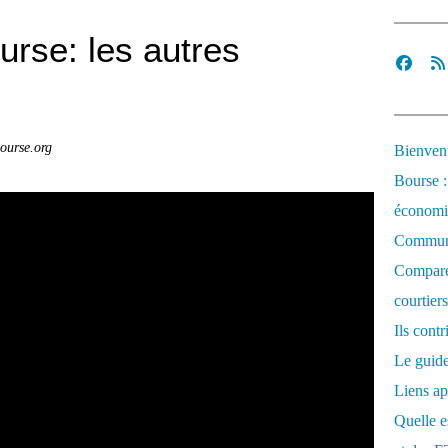
urse: les autres
ourse.org
Bienvenu
Bourse :
économi
Communi
Comparez
courtiers
Ils cont
Le guide
Liens ap
Quelle es