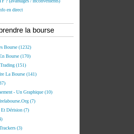
TF ? (avantages / inconvénients)
nfo en direct
rendre la bourse
es Bourse
(1232)
 En Bourse
(170)
 Trading
(151)
re La Bourse
(141)
37)
ement - Un Graphique
(10)
relabourse.org
(7)
Et Dérision
(7)
4)
Trackers
(3)