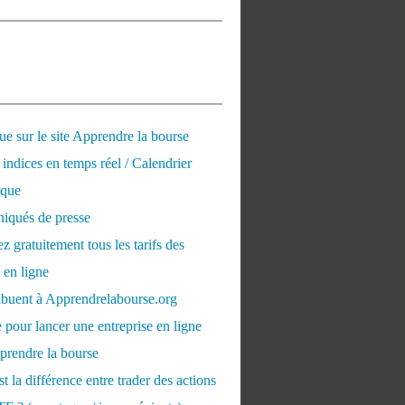
e sur le site Apprendre la bourse
 indices en temps réel / Calendrier
que
qués de presse
 gratuitement tous les tarifs des
 en ligne
ribuent à Apprendrelabourse.org
 pour lancer une entreprise en ligne
prendre la bourse
t la différence entre trader des actions