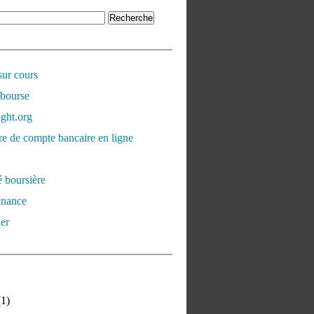
sur cours
 bourse
ght.org
e de compte bancaire en ligne
é boursière
inance
er
1)