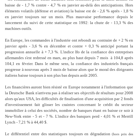
baisse de - 1,7 % contre - 4,7 % en janvier au-delà des anticipations. Hors
éléments volatils (défense et aviation) la baisse est de - 2,6 % après - 1,8 %
en janvier toujours sur un mois. Plus mauvaise performance depuis le
lancement du suivi de cette statistique en 1992: la chute de - 13,3 % des
machines outils.
En Europe, les commandes à l'industrie ont rebondi au contraire de + 2 % en
janvier après - 3,6 % en décembre et contre + 0,3 % anticipé portant la
progression annuelle à + 7,3 %. L'indice Ifo de la confiance des entreprises
allemandes s'est redressé en mars, au plus haut depuis 7 mois à 104,8 après
104,1 en février. Dans le même sens, la confiance des industriels français
progresse à nouveau après 3 mois de baisse alors que le moral des dirigeants
italiens baisse toujours à son plus bas depuis août 2005.
Les financières auront bien résisté en Europe notamment à l'information que
la Deutsche Bank n'arrivera pas à réaliser ses objectifs de résultats pour 2008
alors qu'aux USA, les difficultés de finalisation d'une acquisition par 2 fonds
d'investissement fait glisser les craintes concernant le crédit du secteur
immobilier à celui des sociétés, nombre de banques étant en baisse ce soir à
New-York entre - 5 et - 7 %. L'indice des banques perd - 4,01 % et Merrill
Lynch - 7,21 % à 44,40 $.
Le différentiel entre des statistiques toujours en dégradation
(hors prix des