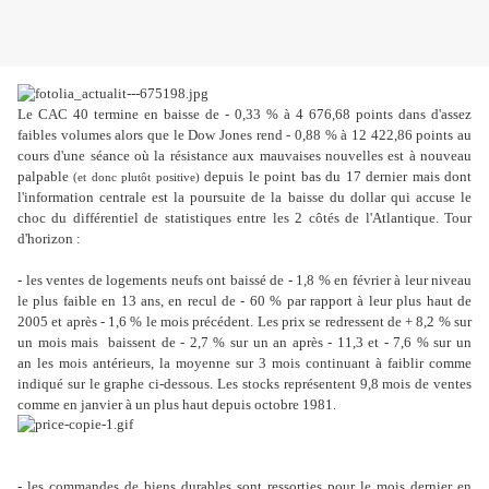
Le CAC 40 termine en baisse de - 0,33 % à 4 676,68 points dans d'assez
faibles volumes alors que le Dow Jones rend - 0,88 % à 12 422,86 points au
cours d'une séance où la résistance aux mauvaises nouvelles est à nouveau
palpable
depuis le point bas du 17 dernier mais dont
(et donc plutôt positive)
l'information centrale est la poursuite de la baisse du dollar qui accuse le
choc du différentiel de statistiques entre les 2 côtés de l'Atlantique. Tour
d'horizon :
- les ventes de logements neufs ont baissé de - 1,8 % en février à leur niveau
le plus faible en 13 ans, en recul de - 60 % par rapport à leur plus haut de
2005 et après - 1,6 % le mois précédent. Les prix se redressent de + 8,2 % sur
un mois mais baissent de - 2,7 % sur un an après - 11,3 et - 7,6 % sur un
an les mois antérieurs, la moyenne sur 3 mois continuant à faiblir comme
indiqué sur le graphe ci-dessous. Les stocks représentent 9,8 mois de ventes
comme en janvier à un plus haut depuis octobre 1981.
- les commandes de biens durables sont ressorties pour le mois dernier en