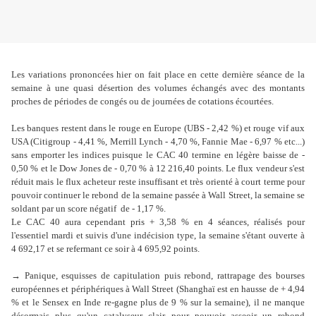
Les variations prononcées hier on fait place en cette dernière séance de la
semaine à une quasi désertion des volumes échangés avec des montants
proches de périodes de congés ou de journées de cotations écourtées.
Les banques restent dans le rouge en Europe (UBS - 2,42 %) et rouge vif aux
USA (Citigroup - 4,41 %, Merrill Lynch - 4,70 %, Fannie Mae - 6,97 % etc...)
sans emporter les indices puisque le CAC 40 termine en légère baisse de -
0,50 % et le Dow Jones de - 0,70 % à 12 216,40 points. Le flux vendeur s'est
réduit mais le flux acheteur reste insuffisant et très orienté à court terme pour
pouvoir continuer le rebond de la semaine passée à Wall Street, la semaine se
soldant par un score négatif de - 1,17 %.
Le CAC 40 aura cependant pris + 3,58 % en 4 séances, réalisés pour
l'essentiel mardi et suivis d'une indécision type, la semaine s'étant ouverte à
4 692,17 et se refermant ce soir à 4 695,92 points.
→ Panique, esquisses de capitulation puis rebond, rattrapage des bourses
européennes et périphériques à Wall Street (Shanghaï est en hausse de + 4,94
% et le Sensex en Inde re-gagne plus de 9 % sur la semaine), il ne manque
désormais plus qu'un catalyseur clair pour pouvoir asseoir un rebond