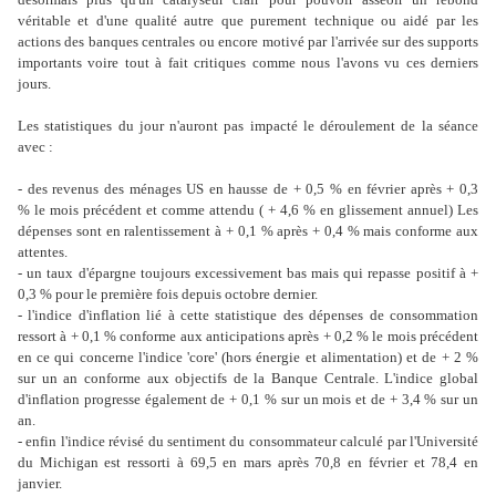
véritable et d'une qualité autre que purement technique ou aidé par les
actions des banques centrales ou encore motivé par l'arrivée sur des supports
importants voire tout à fait critiques comme nous l'avons vu ces derniers
jours.
Les statistiques du jour n'auront pas impacté le déroulement de la séance
avec :
- des revenus des ménages US en hausse de + 0,5 % en février après + 0,3
% le mois précédent et comme attendu ( + 4,6 % en glissement annuel) Les
dépenses sont en ralentissement à + 0,1 % après + 0,4 % mais conforme aux
attentes.
- un taux d'épargne toujours excessivement bas mais qui repasse positif à +
0,3 % pour le première fois depuis octobre dernier.
- l'indice d'inflation lié à cette statistique des dépenses de consommation
ressort à + 0,1 % conforme aux anticipations après + 0,2 % le mois précédent
en ce qui concerne l'indice 'core' (hors énergie et alimentation) et de + 2 %
sur un an conforme aux objectifs de la Banque Centrale. L'indice global
d'inflation progresse également de + 0,1 % sur un mois et de + 3,4 % sur un
an.
- enfin l'indice révisé du sentiment du consommateur calculé par l'Université
du Michigan est ressorti à 69,5 en mars après 70,8 en février et 78,4 en
janvier.