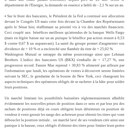
département de l'Energie, la demande en essence a faibli de - 2,1 % sur un an.
•
Sur le front des bancaires, le Président de la Fed a continué son allocution
devant le Congrès US mais cette fois devant la Chambre des Représentants
après le Sénat hier, réaffirmant sa priorité vis à vis des marchés financiers.
Ceci couplé aux bénéfices meilleurs qu'attendus de la banque Wells Fargo
(mais en légère baisse sur un an puisque le bénéfice par action ressort à 0,53
$ contre 0,67 $ un auparavant). La santé du groupe permet d'augmenter son
dividence de + 10 % et a enclenché une flambée du titre de + 25,02 %.
Washington Mutual se ratrappe du même pourcentage ainsi que Lehman
Brothers. L'indice des bancaires US (BKX) s'emballe de + 17,27 %, une
progression record. Fannie Mae reprend + 30,83 % alimenté par ailleurs par
l'information que lundi, les opérations de ventes à découvert seront limitées
suivant la SEC, le gendarme de la bourse de New York, ceci changeant les
aspects techniques des opérateurs obligés de se racheter à la hâte pour solder
leurs positions.
Un marché limitant les possibilités baissières réglementairement affaiblit
évidemment les nouvelles prises de position dans ce sens et par leur jeu des
rachats de positions déjà en cours obligent leurs détenteurs en position de
vendeur à venir grossir les rangs des acheteurs pour obtenir les titres qui vont
déboucler la position initiale... un marché lavé de ses vendeurs crée ainsi une
panique à la hausse, ceux obligés d'obtenir des titres pour limiter leurs pertes