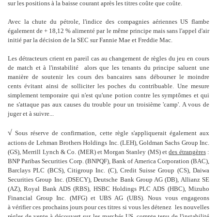
sur les positions à la baisse courant après les titres coûte que coûte.
Avec la chute du pétrole, l'indice des compagnies aériennes US flambe
également de + 18,12 % alimenté par le même principe mais sans l'appel d'air
initié par la décision de la SEC sur Fannie Mae et Freddie Mac.
Les détracteurs crient en pareil cas au changement de règles du jeu en cours
de match et à l'instabilité alors que les tenants du principe saluent une
manière de soutenir les cours des bancaires sans débourser le moindre
cents évitant ainsi de solliciter les poches du contribuable. Une mesure
simplement temporaire qui n'est qu'une potion contre les symptômes et qui
ne s'attaque pas aux causes du trouble pour un troisième 'camp'. A vous de
juger et à suivre...
√
Sous réserve de confirmation, cette règle s'appliquerait également aux
actions de Lehman Brothers Holdings Inc. (LEH), Goldman Sachs Group Inc.
(GS), Merrill Lynch & Co. (MER) et Morgan Stanley (MS) et
des étrangères
:
BNP Paribas Securities Corp. (BNPQF), Bank of America Corporation (BAC),
Barclays PLC (BCS), Citigroup Inc. (C), Credit Suisse Group (CS), Daiwa
Securities Group Inc. (DSECY), Deutsche Bank Group AG (DB), Allianz SE
(AZ), Royal Bank ADS (RBS), HSBC Holdings PLC ADS (HBC), Mizuho
Financial Group Inc. (MFG) et UBS AG (UBS). Nous vous engageons
à vérifier ces prochains jours pour ces titres si vous les détenez les nouvelles
régles de vente à découvert sur les marchés US, compte tenu de l'instabilité