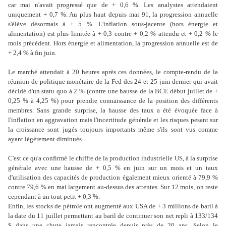
car mai n'avait progressé que de + 0,6 %. Les analystes attendaient
uniquement + 0,7 %. Au plus haut depuis mai 91, la progression annuelle
s'élève désormais à + 5 %. L'inflation sous-jacente (hors énergie et
alimentation) est plus limitée à + 0,3 contre + 0,2 % attendu et + 0,2 % le
mois précédent. Hors énergie et alimentation, la progression annuelle est de
+ 2,4 % à fin juin.
Le marché attendait à 20 heures après ces données, le compte-rendu de la
réunion de politique monétaire de la Fed des 24 et 25 juin dernier qui avait
décidé d'un statu quo à 2 % (contre une hausse de la BCE début juillet de +
0,25 % à 4,25 %) pour prendre connaissance de la position des différents
membres. Sans grande surprise, la hausse des taux a été évoquée face à
l'inflation en aggravation mais l'incertitude générale et les risques pesant sur
la croissance sont jugés toujours importants même s'ils sont vus comme
ayant légèrement diminués.
C'est ce qu'a confirmé le chiffre de la production industrielle US, à la surprise
générale avec une hausse de + 0,5 % en juin sur un mois et un taux
d'utilisation des capacités de production également mieux orienté à 79,9 %
contre 79,6 % en mai largement au-dessus des attentes. Sur 12 mois, on reste
cependant à un tout petit + 0,3 %.
Enfin, les stocks de pétrole ont augmenté aux USA de + 3 millions de baril à
la date du 11 juillet permettant au baril de continuer son net repli à 133/134
$ dans une chute jamais rencontrée depuis près de 20 ans. Selon le