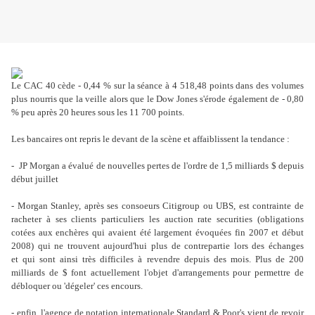
Le CAC 40 cède - 0,44 % sur la séance à 4 518,48 points dans des volumes
plus nourris que la veille alors que le Dow Jones s'érode également de - 0,80
% peu après 20 heures sous les 11 700 points.
Les bancaires ont repris le devant de la scène et affaiblissent la tendance :
- JP Morgan a évalué de nouvelles pertes de l'ordre de 1,5 milliards $ depuis
début juillet
- Morgan Stanley, après ses consoeurs Citigroup ou UBS, est contrainte de
racheter à ses clients particuliers les auction rate securities (obligations
cotées aux enchères qui avaient été largement évoquées fin 2007 et début
2008) qui ne trouvent aujourd'hui plus de contrepartie lors des échanges
et qui sont ainsi très difficiles à revendre depuis des mois. Plus de 200
milliards de $ font actuellement l'objet d'arrangements pour permettre de
débloquer ou 'dégeler' ces encours.
- enfin, l'agence de notation internationale Standard & Poor's vient de revoir