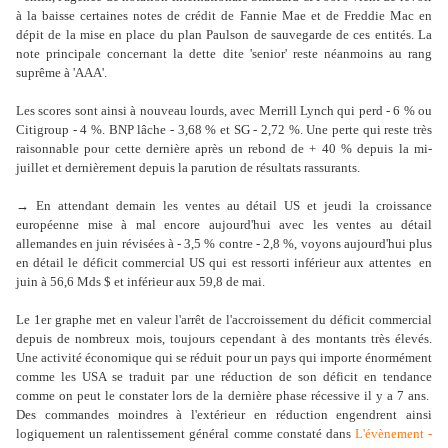
à la baisse certaines notes de crédit de Fannie Mae et de Freddie Mac en
dépit de la mise en place du plan Paulson de sauvegarde de ces entités. La
note principale concernant la dette dite 'senior' reste néanmoins au rang
suprême à 'AAA'.
Les scores sont ainsi à nouveau lourds, avec Merrill Lynch qui perd - 6 % ou
Citigroup - 4 %. BNP lâche - 3,68 % et SG - 2,72 %. Une perte qui reste très
raisonnable pour cette dernière après un rebond de + 40 % depuis la mi-
juillet et dernièrement depuis la parution de résultats rassurants.
→ En attendant demain les ventes au détail US et jeudi la croissance
européenne mise à mal encore aujourd'hui avec les ventes au détail
allemandes en juin révisées à - 3,5 % contre - 2,8 %, voyons aujourd'hui plus
en détail le déficit commercial US qui est ressorti inférieur aux attentes en
juin à 56,6 Mds $ et inférieur aux 59,8 de mai.
Le 1er graphe met en valeur l'arrêt de l'accroissement du déficit commercial
depuis de nombreux mois, toujours cependant à des montants très élevés.
Une activité économique qui se réduit pour un pays qui importe énormément
comme les USA se traduit par une réduction de son déficit en tendance
comme on peut le constater lors de la dernière phase récessive il y a 7 ans.
Des commandes moindres à l'extérieur en réduction engendrent ainsi
logiquement un ralentissement général comme constaté dans
L'évènement -