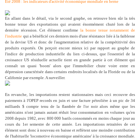
Eté 2008 : les indicateurs d'activité économique mondiale en berne
En allant dans le détail, via le second graphe, on retrouve bien sûr la très
bonne tenue des exportations qui avaient énormément chuté lors de la
dernière récession. Cet élément confirme
la bonne tenue notamment de
l'industrie
qui a bénéficié ces derniers mois d'une résistance liée à la faiblesse
de la devise US et donc de l'augmentation relative de la compétitivité des
produits exportés. On perçoit encore mieux ici par rapport au graphe de
l'indice de production industrielle du lien ci-dessus, que l'essentiel de la
croissance US résiduelle actuelle tient en grande partie à cet élément qui
connaît un quasi 'boom' alors que l'immobilier chute voire entre en
dépression caractérisée dans certains endroits localisés de la Floride ou de la
Californie par exemple. A surveiller.
En revanche, les importations restent stationnaires mais ceci recouvre des
paiements à l'OPEP records en juin et une facture pétrolière à un pic de 34
milliards $ compte tenu de la flambée de l'or noir alors même que les
américains n'ont jamais autant réduit leur consommation en volumes qu'en
2008 depuis 1982, avec 800 000 barils consommés en moins chaque jour au
cours du 1er semestre de cette année. Les importations retraitées de cet
élément sont donc à nouveau en baisse et reflètent une moindre contribution
de l'habituelle 'locomotive économique américaine' à la croissance mondiale.