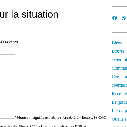
r la situation
abourse.org
Bienvenu
Bourse :
économi
Communi
Comparez
courtiers
Ils cont
Le guide
Liens ap
Volumes insignifiants, séance fermée à 14 heures, le CAC
Quelle es
gative d'affilée à 3 116,21 points en baisse de - 0,39 %.