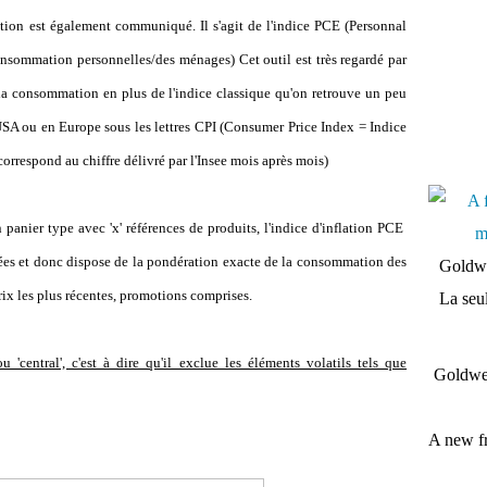
lation est également communiqué. Il s'agit de l'indice PCE (Personnal
sommation personnelles/des ménages) Cet outil est très regardé par
 la consommation en plus de l'indice classique qu'on retrouve un peu
USA ou en Europe sous les lettres CPI (Consumer Price Index = Indice
orrespond au chiffre délivré par l'Insee mois après mois)
n panier type avec 'x' références de produits, l'indice d'inflation PCE
ées et donc dispose de la pondération exacte de la consommation des
Goldwe
rix les plus récentes, promotions comprises.
La seul
u 'central', c'est à dire qu'il exclue les éléments volatils tels que
Goldwei
A new fr