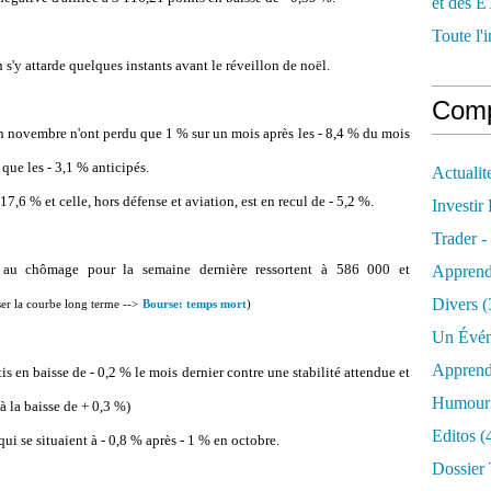
et des E
Toute l'i
s'y attarde quelques instants avant le réveillon de noël.
Comp
novembre n'ont perdu que 1 % sur un mois après les - 8,4 % du mois
que les - 3,1 % anticipés.
Actualit
17,6 % et celle, hors défense et aviation, est en recul de - 5,2 %.
Investir
Trader -
s au chômage pour la semaine dernière ressortent à 586 000 et
Apprend
Divers
(
ser la courbe long terme -->
Bourse: temps mort
)
Un Évén
Apprend
s en baisse de - 0,2 % le mois dernier contre une stabilité attendue et
Humour 
à la baisse de + 0,3 %)
Editos
(
ui se situaient à - 0,8 % après - 1 % en octobre.
Dossier 