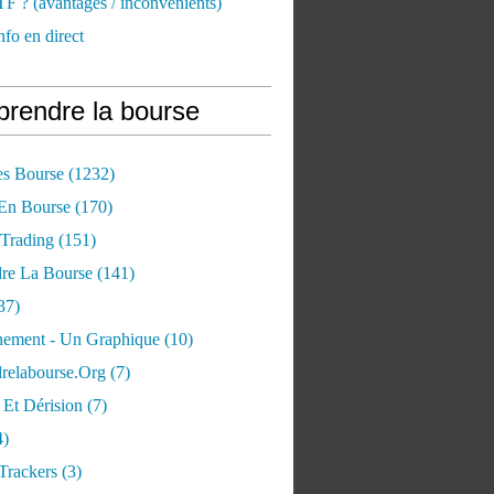
TF ? (avantages / inconvénients)
nfo en direct
rendre la bourse
es Bourse
(1232)
 En Bourse
(170)
 Trading
(151)
re La Bourse
(141)
37)
ement - Un Graphique
(10)
relabourse.org
(7)
Et Dérision
(7)
4)
Trackers
(3)