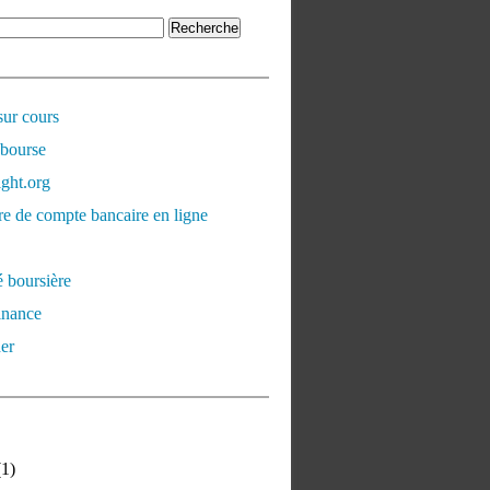
sur cours
 bourse
ght.org
e de compte bancaire en ligne
é boursière
inance
er
1)