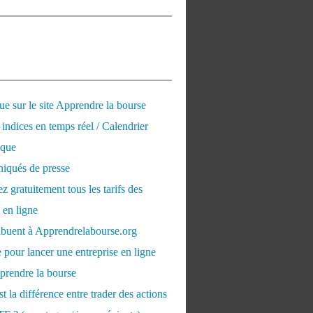
e sur le site Apprendre la bourse
 indices en temps réel / Calendrier
que
qués de presse
 gratuitement tous les tarifs des
 en ligne
ribuent à Apprendrelabourse.org
 pour lancer une entreprise en ligne
prendre la bourse
t la différence entre trader des actions