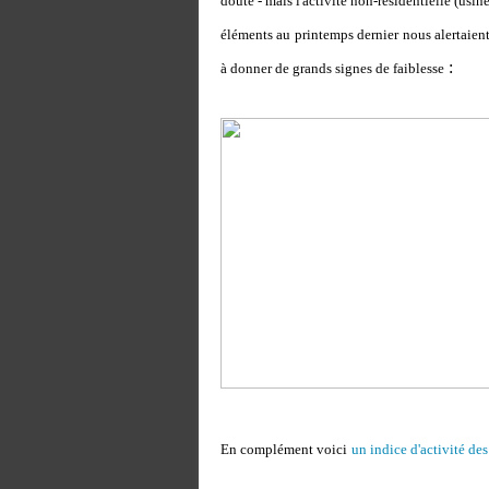
doute - mais l'activité non-résidentielle (usin
éléments au printemps dernier nous alertaie
:
à donner de grands signes de faiblesse
En complément voici
un indice d'activité des