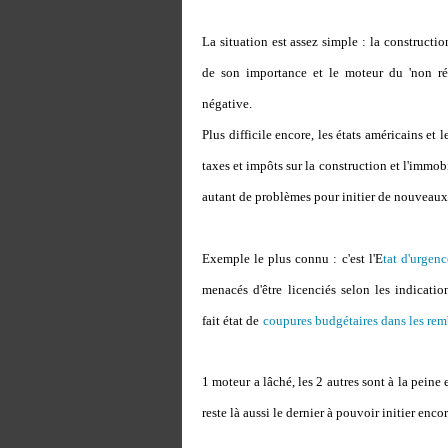
La situation est assez simple : la constructi
de son importance et le moteur du 'non rés
négative.
Plus difficile encore, les états américains et
taxes et impôts sur la construction et l'immob
autant de problèmes pour initier de nouveaux
Exemple le plus connu : c'est l'E
tat d'urgenc
menacés d'être licenciés selon les indicat
fait état de
coupures budgétaires dans les rem
1 moteur a lâché, les 2 autres sont à la peine 
reste là aussi le dernier à pouvoir initier en