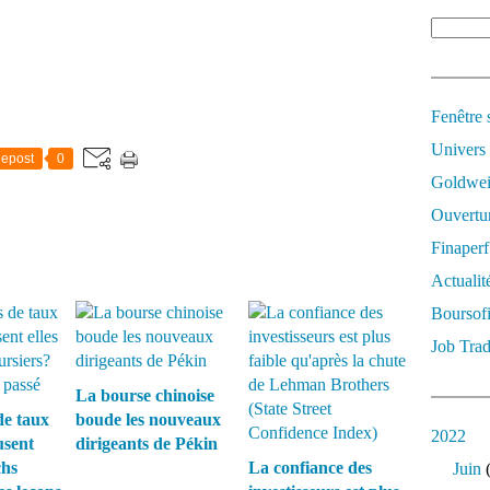
Fenêtre 
Univers
epost
0
Goldwei
Ouvertur
Finaperf
Actualit
Boursof
Job Trad
La bourse chinoise
de taux
boude les nouveaux
2022
usent
dirigeants de Pékin
chs
La confiance des
Juin
(