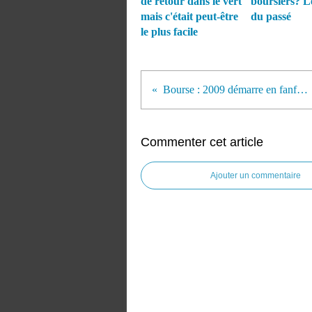
de retour dans le vert
boursiers? L
mais c'était peut-être
du passé
le plus facile
Bourse : 2009 démarre en fanfare
Commenter cet article
Ajouter un commentaire