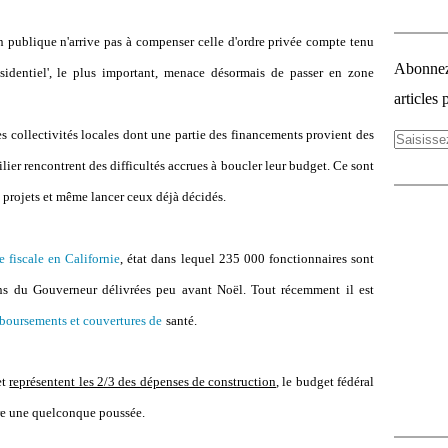
on publique n'arrive pas à compenser celle d'ordre privée compte tenu
Abonnez-
identiel', le plus important, menace désormais de passer en zone
articles 
 les collectivités locales dont une partie des financements provient des
ilier rencontrent des difficultés accrues à boucler leur budget. Ce sont
 projets et même lancer ceux déjà décidés.
e fiscale en Californie
, état dans lequel 235 000 fonctionnaires sont
ions du Gouverneur délivrées peu avant Noël. Tout récemment il est
boursements et couvertures de
santé
.
et
représentent les 2/3 des dépenses de construction
, le budget fédéral
core une quelconque poussée.