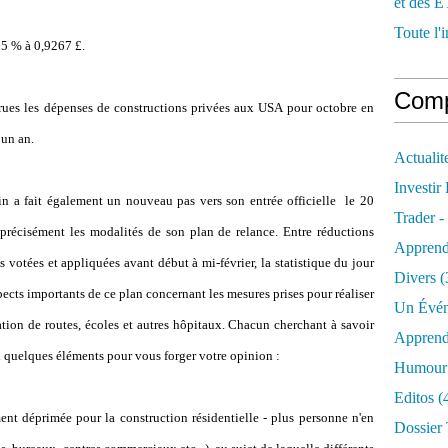
et des E
Toute l'i
55 % à 0,9267 £.
Comp
 parues les dépenses de constructions privées aux USA pour octobre en
 un an.
Actualit
Investir
in a fait également un nouveau pas vers son entrée officielle le 20
Trader -
précisément les modalités de son plan de relance. Entre réductions
Apprend
 votées et appliquées avant début à mi-février, la statistique du jour
Divers
(
pects importants de ce plan concernant les mesures prises pour réaliser
Un Évén
ation de routes, écoles et autres hôpitaux. Chacun cherchant à savoir
Apprend
ci quelques éléments pour vous forger votre opinion :
Humour 
Editos
(
ent déprimée pour la construction résidentielle - plus personne n'en
Dossier 