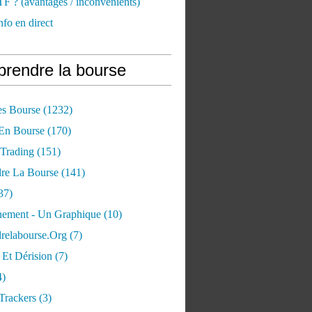
TF ? (avantages / inconvénients)
nfo en direct
rendre la bourse
es Bourse
(1232)
 En Bourse
(170)
 Trading
(151)
re La Bourse
(141)
37)
ement - Un Graphique
(10)
relabourse.org
(7)
Et Dérision
(7)
4)
Trackers
(3)