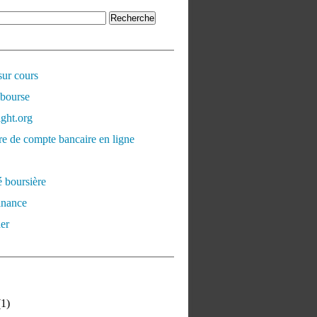
sur cours
 bourse
ght.org
e de compte bancaire en ligne
é boursière
inance
er
1)