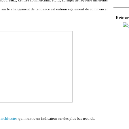
es, bureaux, centres commerciaux etc...), au sujet de laquelle différents
nt sur le changement de tendance est entrain également de commencer
Retrou
 architectes
qui montre un indicateur sur des plus bas records.