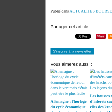
Publié dans
ACTUALITES BOURSE
Partager cet article
R
S'inscrire à la newsletter
Vous aimerez aussi :
Les hausses 
Allemagne : l'horloge
d’intérêts ca
du cycle économique
elles des kra