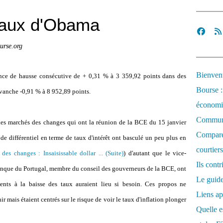
vaux d'Obama
urse.org
Bienvenu
nce de hausse consécutive de + 0,31 % à 3 359,92 points dans des
Bourse :
vanche -0,91 % à 8 952,89 points.
économi
Communi
les marchés des changes qui ont la réunion de la BCE du 15 janvier
Comparez
de différentiel en terme de taux d'intérêt ont basculé un peu plus en
courtiers
des changes : Insaisissable dollar ... (Suite)
) d'autant que le vice-
Ils cont
anque du Portugal, membre du conseil des gouverneurs de la BCE, ont
Le guide
ents à la baisse des taux auraient lieu si besoin. Ces propos ne
Liens ap
r mais étaient centrés sur le risque de voir le taux d'inflation plonger
Quelle es