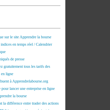
e sur le site Apprendre la bourse
 indices en temps réel / Calendrier
que
qués de presse
 gratuitement tous les tarifs des
 en ligne
ribuent à Apprendrelabourse.org
 pour lancer une entreprise en ligne
prendre la bourse
t la différence entre trader des actions