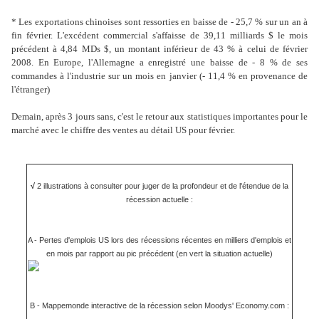
* Les exportations chinoises sont ressorties en baisse de - 25,7 % sur un an à
fin février. L'excédent commercial s'affaisse de 39,11 milliards $ le mois
précédent à 4,84 MDs $, un montant inférieur de 43 % à celui de février
2008. En Europe, l'Allemagne a enregistré une baisse de - 8 % de ses
commandes à l'industrie sur un mois en janvier (- 11,4 % en provenance de
l'étranger)
Demain, après 3 jours sans, c'est le retour aux statistiques importantes pour le
marché avec le chiffre des ventes au détail US pour février.
√
2 illustrations à consulter pour juger de la profondeur et de l'étendue de la
récession actuelle :
A - Pertes d'emplois US lors des récessions récentes en milliers d'emplois et
en mois par rapport au pic précédent (en vert la situation actuelle)
B - Mappemonde interactive de la récession selon Moodys' Economy.com :