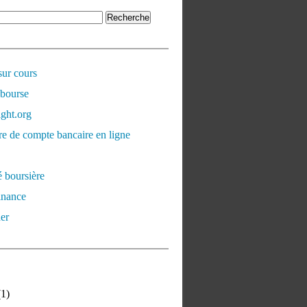
sur cours
 bourse
ght.org
e de compte bancaire en ligne
é boursière
inance
er
1)