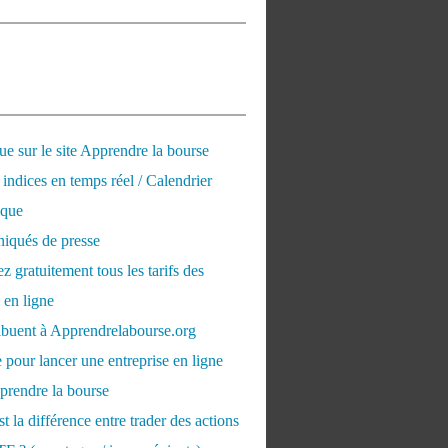
e sur le site Apprendre la bourse
 indices en temps réel / Calendrier
que
qués de presse
 gratuitement tous les tarifs des
 en ligne
ribuent à Apprendrelabourse.org
 pour lancer une entreprise en ligne
prendre la bourse
t la différence entre trader des actions