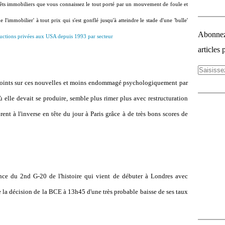
prêts immobiliers que vous connaissez le tout porté par un mouvement de foule et
l'immobilier' à tout prix qui s'est gonflé jusqu'à atteindre le stade d'une 'bulle'
Abonnez-
uctions privées aux USA depuis 1993 par secteur
articles 
oints sur ces nouvelles et moins endommagé psychologiquement par
ù elle devait se produire, semble plus rimer plus avec restructuration
nt à l'inverse en tête du jour à Paris grâce à de très bons scores de
ance du 2nd G-20 de l'histoire qui vient de débuter à Londres avec
e la décision de la BCE à 13h45 d'une très probable baisse de ses taux