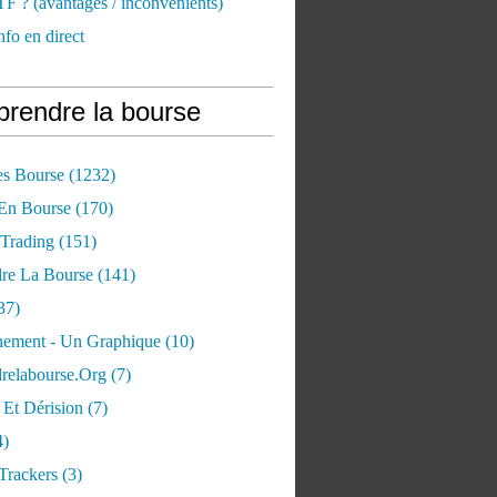
TF ? (avantages / inconvénients)
nfo en direct
rendre la bourse
es Bourse
(1232)
 En Bourse
(170)
 Trading
(151)
re La Bourse
(141)
37)
ement - Un Graphique
(10)
relabourse.org
(7)
Et Dérision
(7)
4)
Trackers
(3)