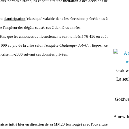
 aux normes historiques et peut être une incitation à des décisions de
ent
d'anticipation
'classique' valable dans les récessions précédentes à
 l'ampleur des dégâts causés ces 2 dernières années.
même que les annonces de licenciements sont tombés à 76 456 en août
 000 au pic de la crise selon l'enquête
Challenger Job-Cut Report
, ce
nt crise mi-2006 suivant ces données privées.
Goldwe
La seul
Goldwei
A new fr
sse initié hier en direction de sa MM20 (en rouge) avec l'ouverture