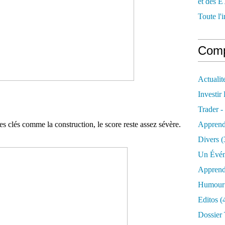
et des E
Toute l'i
Comp
Actualit
Investir
Trader -
s clés comme la construction, le score reste assez sévère.
Apprend
Divers
(
Un Évén
Apprend
Humour 
Editos
(
Dossier 