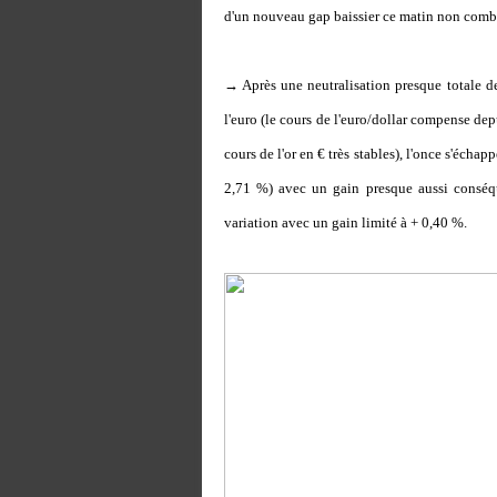
d'un nouveau gap baissier ce matin non comblé
→ Après une neutralisation presque totale de
l'euro (le cours de l'euro/dollar compense de
cours de l'or en € très stables), l'once s'écha
2,71 %) avec un gain presque aussi conséque
variation avec un gain limité à + 0,40 %.