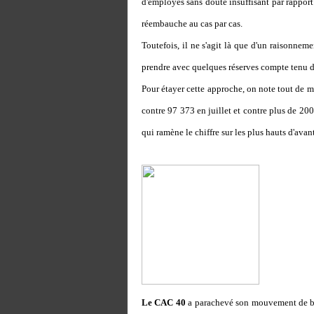
d'employés sans doute insuffisant par rapport
réembauche au cas par cas.
Toutefois, il ne s'agit là que d'un raisonnem
prendre avec quelques réserves compte tenu de
Pour étayer cette approche, on note tout de 
contre 97 373 en juillet et contre plus de 200
qui ramène le chiffre sur les plus hauts d'ava
Le CAC 40
a parachevé son mouvement de bai