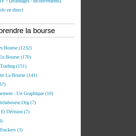
TF ? (avantages / inconvénients)
nfo en direct
rendre la bourse
es Bourse
(1232)
 En Bourse
(170)
 Trading
(151)
re La Bourse
(141)
37)
ement - Un Graphique
(10)
relabourse.org
(7)
Et Dérision
(7)
4)
Trackers
(3)