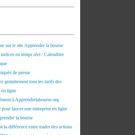
e sur le site Apprendre la bourse
 indices en temps réel / Calendrier
que
qués de presse
 gratuitement tous les tarifs des
 en ligne
ribuent à Apprendrelabourse.org
 pour lancer une entreprise en ligne
prendre la bourse
t la différence entre trader des actions