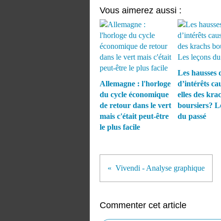
Vous aimerez aussi :
Les hausses 
Allemagne : l'horloge
d’intérêts ca
du cycle économique
elles des kra
de retour dans le vert
boursiers? L
mais c'était peut-être
du passé
le plus facile
Vivendi - Analyse graphique
Commenter cet article