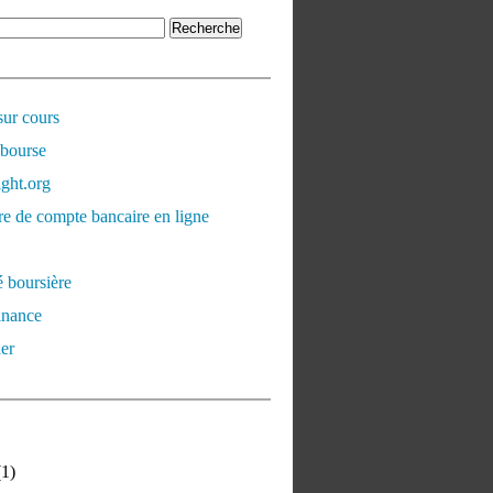
sur cours
 bourse
ght.org
e de compte bancaire en ligne
é boursière
inance
er
1)