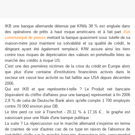
IKB une banque allemande détenue par KfWà 38 % est engluée dans
des opérations de prêts à haut risque américains et à fait part
d'un
communiqué de presse
mettant la banque quasiment sous tutelle de sa
maison-mère pour maintenir sa solvabilité et sa qualité de crédit, le
dirigeant ayant été également remplacé. KfW assure ainsi les tiers
contre tous risques de dépréciation des valeurs en portefeuille liées au
marché des crédits à risque US.
C'est une des premières victimes de la crise du crédit en Europe alors
que plus d'une centaine d'institutions financières actives dans le
secteur ont cessé leur activité ou fait faillite aux USA depuis décembre
2006.
Qui est IKB et que représente-t-telle ? Le Produit net bancaire
(équivalent du chiffre d'affaires pour une banque) représentait à fin 2006
2,8 % de celui de Deutsche Bank alors qu'elle compte 1 700 employés
contre 70 000 environ pour DB.
Le titre perd ce soir à Francfort - 20,11 % à 17,16 €... le graphe est
saisissant pour une filiale d'une banque publique :
La suite ? La répercussion sur le marché allemand s'exprime en terme
de craintes de voir d'autres cas de ce type en raison de l'absence de
rentabilité réelle sur le marché bancaire domestique très concurrentiel