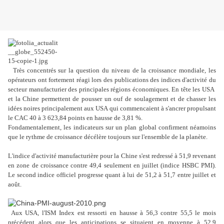
Très concentrés sur la question du niveau de la croissance mondiale, les
opérateurs ont fortement réagi lors des publications des indices d'activité du
secteur manufacturier des principales régions économiques. En tête les USA
et la Chine permettent de pousser un ouf de soulagement et de chasser les
idées noires principalement aux USA qui commencaient à s'ancrer propulsant
le CAC 40 à 3 623,84 points en hausse de 3,81 %.
Fondamentalement, les indicateurs sur un plan global confirment néamoins
que le rythme de croissance décélère toujours sur l'ensemble de la planète.
L'indice d'activité manufacturière pour la Chine s'est redressé à 51,9 revenant
en zone de croissance contre 49,4 seulement en juillet (indice HSBC PMI).
Le second indice officiel progresse quant à lui de 51,2 à 51,7 entre juillet et
août.
Aux USA, l'ISM Index est ressorti en hausse à 56,3 contre 55,5 le mois
précédent alors que les anticipations se situaient en moyenne à 52,9