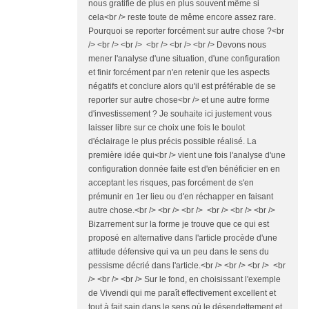
nous gratifie de plus en plus souvent même si
cela<br /> reste toute de même encore assez rare.
Pourquoi se reporter forcément sur autre chose ?<br
/> <br /> <br /> <br /> <br /> <br /> Devons nous
mener l'analyse d'une situation, d'une configuration
et finir forcément par n'en retenir que les aspects
négatifs et conclure alors qu'il est préférable de se
reporter sur autre chose<br /> et une autre forme
d'investissement ? Je souhaite ici justement vous
laisser libre sur ce choix une fois le boulot
d'éclairage le plus précis possible réalisé. La
première idée qui<br /> vient une fois l'analyse d'une
configuration donnée faite est d'en bénéficier en en
acceptant les risques, pas forcément de s'en
prémunir en 1er lieu ou d'en réchapper en faisant
autre chose.<br /> <br /> <br /> <br /> <br /> <br />
Bizarrement sur la forme je trouve que ce qui est
proposé en alternative dans l'article procède d'une
attitude défensive qui va un peu dans le sens du
pessisme décrié dans l'article.<br /> <br /> <br /> <br
/> <br /> <br /> Sur le fond, en choisissant l'exemple
de Vivendi qui me paraît effectivement excellent et
tout à fait sain dans le sens où le désendettement et