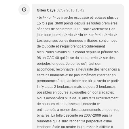
G
Gilles Caye
02/09/2010 15:42
<br /> <br /> Le marché est passé et repassé plus de
15 fois par 3600 points depuis les toutes premières
séances de septembre 2009, soit exactement 1 an
jour pour jour.<br /> <br /> <br /> <br /> <br /> <br />
Les surprises ou les données 'mitigées' sont un peu
de tout côté et s'équilibrent particulièrement
bien. Nous n'avons plus connu depuis la période 92-
96 un CAC 40 qui fasse du surplace<br /> sur des
périodes longues. Je pense qu'il faut s'en
accomoder, reconnaître la neutralité des tendances à
certains moments et ne pas forcément chercher en
permanence à trop anticiper par où ça va<br /> partir.
Il n'y a pas 2 tendances mais toujours 3 tendances
possibles en bourse auxquelles on doit s'adapter.
Nous avons vécu plus de 10 ans faits exclusivement
de hausses et de baisses qui nous<br />
ont habitués à mener des raisonnements un peu trop
binaires. La folle descente en 2007-2009 puis la
remontée qui a suivi rendent la perpective d'une
tendance étale ou neutre toujours<br /> difficile à