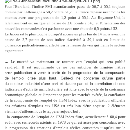
Pour l'Euroland, l'indice PMI manufacturier passe de 56,7 à 55,1 toujours
dominé par l'Allemagne à 58,2 contre 61,2. La France dépasse néanmoins les
attentes avec une progression de 1,2 point à 55,1. Au Royaume-Uni, le
ralentissement est marqué en baisse de 2,6 points à 54,3 et l'orientation des
nouvelles commandes n'est pas bonne avec une chute de 6,5 points à 52.
Le Japon est le plus touché puisqu'il accuse un plus bas de 14 mois avec une
baisse de 2,7 points de son indice d'activité à 50,1 soit en limite de
croissance particulièrement affecté par la hausse du yen qui freine le secteur
exportateur.
→ Le marché va maintenant se tourner vers l'emploi qui sera publié
vendredi. Il est recommandé de ne pas anticiper de manière hâtive
cette
publication à venir à partir de la progression de la composante
de l'emploi citée plus haut. Celle-ci ne concerne qu'une partie
du secteur industriel d'une part et d'autre part si la corrélation de ces
indicateurs d'activité manufacturière est forte avec le cycle de la croissance
économique globale et l'importance pour les marchés
avérée, la corrélation
de la composante de l'emploi de l'ISM Index avec la publication officielle
des créations d'emplois aux USA est très loin d'être acquise. 2 éléments
viennent d'ailleurs nous le rappeler aujourd'hui :
- la composante de l'emploi de l'ISM Index flirte, actuellement à 60,4 pour
août, avec ses records atteints en 1973 ce qui est assez peu concordant avec
la progression des créations d'emplois réelles constatées jusqu'ici sur le