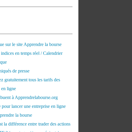
e sur le site Apprendre la bourse
 indices en temps réel / Calendrier
que
qués de presse
 gratuitement tous les tarifs des
 en ligne
ribuent à Apprendrelabourse.org
 pour lancer une entreprise en ligne
prendre la bourse
t la différence entre trader des actions