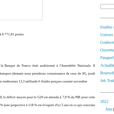
Fenêtre 
à 9 771,91 points.
Univers
Goldwei
Ouvertur
Finaperf
Actualit
la Banque de France était auditionné à l'Assemblée Nationale. Il
Boursof
s banques (demain nous prendrons connaissance de ceux de SG, jeudi
Job Trad
t rembourser 13,3 milliards € d'aides perçues courant novembre.
I, le déficit moyen pour le G20 est attendu à 7,9 % du PIB pour cette
2022
9 % (une perpective à 118 % est évoquée d'ici 5 ans en ce qui concerne
Juin
(