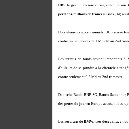
UBS
, le géant bancaire suisse, a clôturé son
perd 564 millions de francs suisses
au-d
(chf)
Hors éléments exceptionnels, UBS arrive toute
contre un peu moins de 1 Md chf au 2nd trime
Les retraits de fonds restent importants à 
d'ailleurs de se joindre à la clientèle étra
contre seulement 0,2 Md au 2nd trimestre.
Deutsche Bank, BNP, SG, Banco Santander, B
des pertes du jour en Europe accusant des repl
Les
résultats de BMW, très décevants,
embout