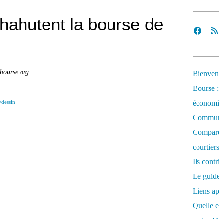
hahutent la bourse de
bourse.org
Bienvenu
Bourse :
économi
dessin
Communi
Comparez
courtiers
Ils cont
Le guide
Liens ap
Quelle es