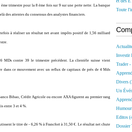
et des E
 3 ème trimestre pour la 8 ème fois sur 9 sur une perte nette. La banque
Toute l'i
elà des attentes du consensus des analystes financiers.
Comp
fois à réaliser un résultat net avant impôts positif de 1,56 milliard
stre.
Actualit
Investir
36 MDs contre 39 le trimestre précédent. La clientèle suisse vient
Trader -
ngère dans ce mouvement avec un reflux de capitaux de près de 4 Mds
Apprend
Divers
(
Un Évén
anco Bibao, Crédit Agricole ou encore AXA figurent au premier rang
Apprend
is entre 3 et 4 %.
Humour 
Editos
(
issent le titre de - 6,26 % à Francfort à 31,50 €. Le résultat net chute
Dossier 