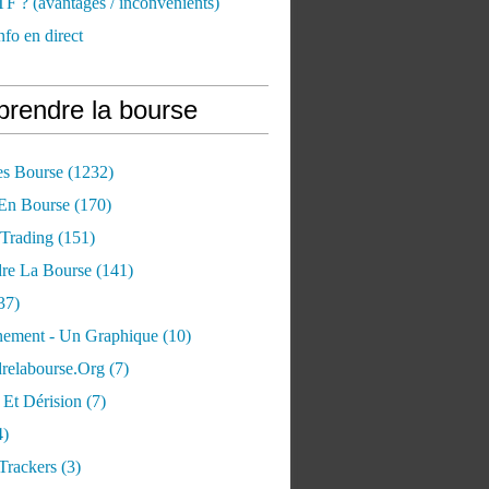
TF ? (avantages / inconvénients)
nfo en direct
rendre la bourse
es Bourse
(1232)
 En Bourse
(170)
 Trading
(151)
re La Bourse
(141)
37)
ement - Un Graphique
(10)
relabourse.org
(7)
Et Dérision
(7)
4)
Trackers
(3)