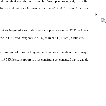
 du montant attendu par le marché. Assez peu engageant, le résultat
% car ce dernier a relativement peu bénéficié de la prime à la casse
Retrou
e baisse des grandes capitalisations européennes (indice DJ Euro Stoxx
elin (- 3,06%), Peugeot (-2,61 %) et Renault (-1,47%) à leur suite.
on support oblique de long terme. Sous ce seuil et dans une zone qui
it 5 535, le seul support le plus consistant est constitué par le gap du