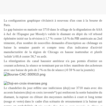
La configuration graphique s'éclaircit à nouveau d'un cran à la bourse de
Paris.
Le gap baissier en matinée sur 3710 dans le sillage de la dégradation de AAA
à Aa1 de l'Espagne par Moody's valide le diamant en dépit du vif rebond
éphémère initié sur la révision à 1,7 % contre 1,6 % du PIB américain au 2nd
trimestre, d'un nombre de nouvelles demandes d'inscription au chômage en
baisse la semaine passée et compte tenu d'un indicateur d'activité
manufacturière de la région de Chicago en hausse inattendue et plutôt
'solide' à 60,4 contre 56,7 en août.
La réintégration du canal haussier antérieur n'a pas permis d'initier un
courant acheteur, la séance se terminant par un échec manifeste des acheteurs
avec une baisse de près de 2 % en fin de séance (-0 59 % sur la journée)
Le chandelier du jour reflète une indécision (doji) sur 3710 mais avec des
accents baissiers (doji en croix inversée*) qui renforcent la sortie baissière du
diamant, la rupture en clôture des moyennes mobiles à court et long terme
(rouge et verte) dans le cadre d'un scénario de retournement à la baisse qui
gagne en probabilités