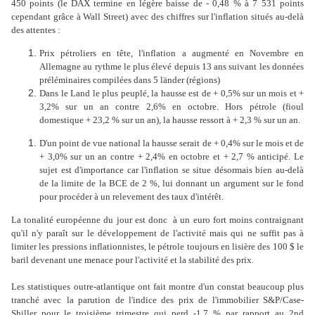
450 points (le DAX termine en légère baisse de - 0,48 % à 7 531 points
cependant grâce à Wall Street) avec des chiffres sur l'inflation situés au-delà
des attentes :
Prix pétroliers en tête, l'inflation a augmenté en Novembre en
Allemagne au rythme le plus élevé depuis 13 ans suivant les données
préléminaires compilées dans 5 länder (régions)
Dans le Land le plus peuplé, la hausse est de + 0,5% sur un mois et +
3,2% sur un an contre 2,6% en octobre. Hors pétrole (fioul
domestique + 23,2 % sur un an), la hausse ressort à + 2,3 % sur un an.
D'un point de vue national la hausse serait de + 0,4% sur le mois et de
+ 3,0% sur un an contre + 2,4% en octobre et + 2,7 % anticipé. Le
sujet est d'importance car l'inflation se situe désormais bien au-delà
de la limite de la BCE de 2 %, lui donnant un argument sur le fond
pour procéder à un relevement des taux d'intérêt.
La tonalité européenne du jour est donc à un euro fort moins contraignant
qu'il n'y paraît sur le développement de l'activité mais qui ne suffit pas à
limiter les pressions inflationnistes, le pétrole toujours en lisière des 100 $ le
baril devenant une menace pour l'activité et la stabilité des prix.
Les statistiques
outre-atlantique ont fait montre d'un constat beaucoup plus
tranché avec
la parution de l'indice des prix de l'immobilier S&P/Case-
Shiller pour le troisième trimestre qui perd -1,7 % par rapport au 2nd