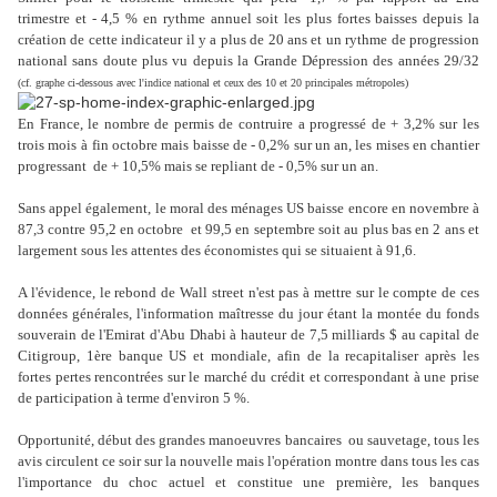
trimestre et - 4,5 % en rythme annuel soit les plus fortes baisses depuis la
création de cette indicateur il y a plus de 20 ans et un rythme de progression
national sans doute plus vu depuis la Grande Dépression des années 29/32
(cf. graphe ci-dessous avec l'indice national et ceux des 10 et 20 principales métropoles)
En France, le nombre de permis de contruire a progressé de + 3,2% sur les
trois mois à
fin octobre mais baisse de - 0,2% sur un an, les mises en chantier
progressant de + 10,5% mais se repliant de - 0,5% sur un an.
Sans appel également, l
e moral des ménages US baisse encore en novembre à
87,3 contre 95,2 en octobre et 99,5 en septembre soit au plus bas en 2 ans et
largement sous les attentes des économistes qui se situaient à 91,6.
A l'évidence, le rebond de Wall street n'est pas à mettre sur le compte de ces
données générales, l'information maîtresse du jour étant la montée du fonds
souverain de l'Emirat d'Abu Dhabi à hauteur de 7,5 milliards $ au capital de
Citigroup, 1ère banque US et mondiale, afin de la recapitaliser après les
fortes pertes rencontrées sur le marché du crédit et correspondant à une prise
de participation à terme d'environ 5 %.
Opportunité, début des grandes manoeuvres bancaires ou sauvetage, tous les
avis circulent ce soir sur la nouvelle mais l'opération montre dans tous les cas
l'importance du choc actuel et constitue une première, les banques