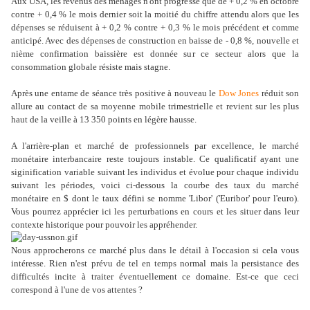
Aux USA, les revenus des ménages n'ont progressé que de + 0,2 % en octobre
contre + 0,4 % le mois dernier soit la moitié du chiffre attendu alors que les
dépenses se réduisent à + 0,2 % contre + 0,3 % le mois précédent et comme
anticipé. Avec des dépenses de construction en baisse de - 0,8 %, nouvelle et
nième confirmation baissière est donnée sur ce secteur alors que la
consommation globale résiste mais stagne.
Après une entame de séance très positive à nouveau le
Dow Jones
réduit son
allure au contact de sa moyenne mobile trimestrielle et revient sur les plus
haut de la veille à 13 350 points en légère hausse.
A l'arrière-plan et marché de professionnels par excellence, le marché
monétaire interbancaire reste toujours instable. Ce qualificatif ayant une
siginification variable suivant les individus et évolue pour chaque individu
suivant les périodes, voici ci-dessous la courbe des taux du marché
monétaire en $ dont le taux défini se nomme 'Libor' ('Euribor' pour l'euro).
Vous pourrez apprécier ici les perturbations en cours et les situer dans leur
contexte historique pour pouvoir les appréhender.
Nous approcherons ce marché plus dans le détail à l'occasion si cela vous
intéresse. Rien n'est prévu de tel en temps normal mais la persistance des
difficultés incite à traiter éventuellement ce domaine. Est-ce que ceci
correspond à l'une de vos attentes ?