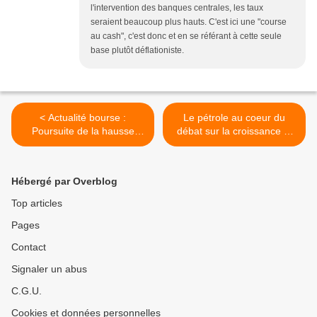
l'intervention des banques centrales, les taux
seraient beaucoup plus hauts. C'est ici une "course
au cash", c'est donc et en se référant à cette seule
base plutôt déflationiste.
< Actualité bourse :
Le pétrole au coeur du
Poursuite de la hausse
débat sur la croissance et
avec le PIB US
l'inflation >
Hébergé par Overblog
Top articles
Pages
Contact
Signaler un abus
C.G.U.
Cookies et données personnelles