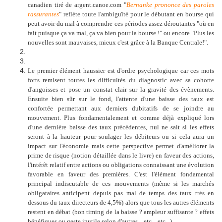
canadien tiré de argent.canoe.com "
Bernanke prononce des paroles
rassurantes
" reflète toute l'ambiguïté pour le débutant en bourse qui
peut avoir du mal à comprendre ces périodes assez déroutantes "où en
fait puisque ça va mal, ça va bien pour la bourse !" ou encore "Plus les
nouvelles sont mauvaises, mieux c'est grâce à la Banque Centrale!".
Le premier élément haussier est d'ordre psychologique car ces mots
forts remisent toutes les difficultés du diagnostic avec sa cohorte
d'angoisses et pose un constat clair sur la gravité des évènements.
Ensuite bien sûr sur le fond, l'attente d'une baisse des taux est
confortée permettant aux derniers dubitatifs de se joindre au
mouvement. Plus fondamentalement et comme déjà expliqué lors
d'une dernière baisse des taux précédentes, nul ne sait si les effets
seront à la hauteur pour soulager les débiteurs ou si cela aura un
impact sur l'économie mais cette perspective permet d'améliorer la
prime de risque (notion détaillée dans le livre) en faveur des actions,
l'intérêt relatif entre actions ou obligations connaissant une évolution
favorable en faveur des premières. C'est l'élément fondamental
principal indiscutable de ces mouvements (même si les marchés
obligataires anticipent depuis pas mal de temps des taux très en
dessous du taux directeurs de 4,5%) alors que tous les autres éléments
restent en débat (bon timing de la baisse ? ampleur suffisante ? effets
bénéfiques ou geste inutile selon d'autres... etc... etc...)