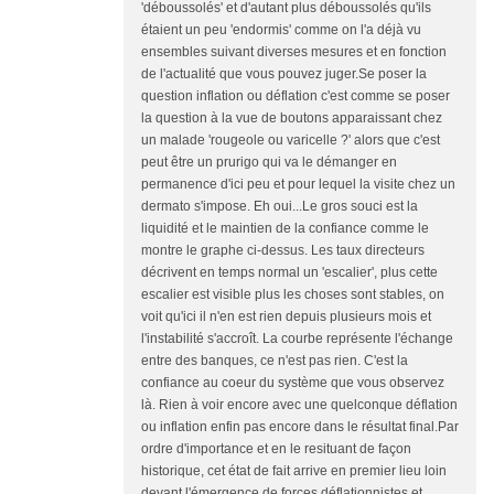
'déboussolés' et d'autant plus déboussolés qu'ils
étaient un peu 'endormis' comme on l'a déjà vu
ensembles suivant diverses mesures et en fonction
de l'actualité que vous pouvez juger.Se poser la
question inflation ou déflation c'est comme se poser
la question à la vue de boutons apparaissant chez
un malade 'rougeole ou varicelle ?' alors que c'est
peut être un prurigo qui va le démanger en
permanence d'ici peu et pour lequel la visite chez un
dermato s'impose. Eh oui...Le gros souci est la
liquidité et le maintien de la confiance comme le
montre le graphe ci-dessus. Les taux directeurs
décrivent en temps normal un 'escalier', plus cette
escalier est visible plus les choses sont stables, on
voit qu'ici il n'en est rien depuis plusieurs mois et
l'instabilité s'accroît. La courbe représente l'échange
entre des banques, ce n'est pas rien. C'est la
confiance au coeur du système que vous observez
là. Rien à voir encore avec une quelconque déflation
ou inflation enfin pas encore dans le résultat final.Par
ordre d'importance et en le resituant de façon
historique, cet état de fait arrive en premier lieu loin
devant l'émergence de forces déflationnistes et