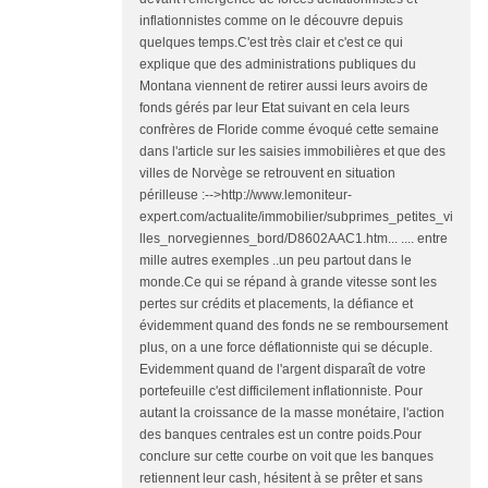
inflationnistes comme on le découvre depuis
quelques temps.C'est très clair et c'est ce qui
explique que des administrations publiques du
Montana viennent de retirer aussi leurs avoirs de
fonds gérés par leur Etat suivant en cela leurs
confrères de Floride comme évoqué cette semaine
dans l'article sur les saisies immobilières et que des
villes de Norvège se retrouvent en situation
périlleuse :-->http://www.lemoniteur-
expert.com/actualite/immobilier/subprimes_petites_vi
lles_norvegiennes_bord/D8602AAC1.htm... .... entre
mille autres exemples ..un peu partout dans le
monde.Ce qui se répand à grande vitesse sont les
pertes sur crédits et placements, la défiance et
évidemment quand des fonds ne se remboursement
plus, on a une force déflationniste qui se décuple.
Evidemment quand de l'argent disparaît de votre
portefeuille c'est difficilement inflationniste. Pour
autant la croissance de la masse monétaire, l'action
des banques centrales est un contre poids.Pour
conclure sur cette courbe on voit que les banques
retiennent leur cash, hésitent à se prêter et sans