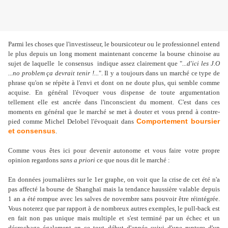
Parmi les choses que l'investisseur, le boursicoteur ou le professionnel entend
le plus depuis un long moment maintenant concerne la bourse chinoise au
sujet de laquelle le consensus indique assez clairement que "
...d'ici les J.O
...no problem ça devrait tenir !...
". Il y a toujours dans un marché ce type de
phrase qu'on se répète à l'envi et dont on ne doute plus, qui semble comme
acquise. En général l'évoquer vous dispense de toute argumentation
tellement elle est ancrée dans l'inconscient du moment. C'est dans ces
moments en général que le marché se met à douter et vous prend à contre-
Comportement boursier
pied comme Michel Delobel l'évoquait dans
et consensus
.
Comme vous êtes ici pour devenir autonome et vous faire votre propre
opinion regardons
sans a priori
ce que nous dit le marché :
En données journalières sur le 1er graphe, on voit que la crise de cet été n'a
pas affecté la bourse de Shanghaï mais la tendance haussière valable depuis
1 an a été rompue avec les salves de novembre sans pouvoir être réintégrée.
Vous noterez que par rapport à de nombreux autres exemples, le pull-back est
en fait non pas unique mais multiple et s'est terminé par un échec et un
décrochage également en ce tout début d'année suivi d'une rupture d'un