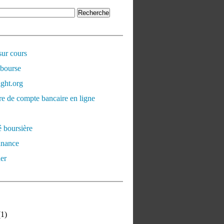
sur cours
 bourse
ght.org
e de compte bancaire en ligne
é boursière
inance
er
1)