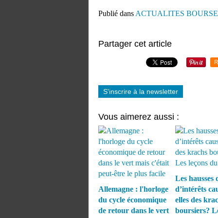
Publié dans
ACTUALITES BOURSE
Partager cet article
R
S'inscrire à la newsletter
Vous aimerez aussi :
Les hausses 
Allemagne : l'horloge
d’intérêts ca
du cycle économique
elles des kra
de retour dans le vert
boursiers? L