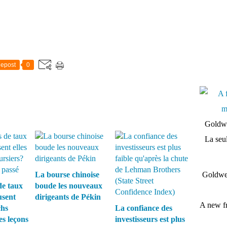
epost
0
Goldwe
La seul
La bourse chinoise
Goldwei
de taux
boude les nouveaux
usent
dirigeants de Pékin
A new fr
chs
La confiance des
es leçons
investisseurs est plus