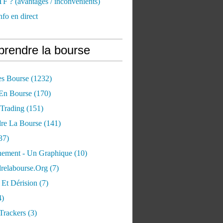
TF ? (avantages / inconvénients)
nfo en direct
rendre la bourse
es Bourse
(1232)
 En Bourse
(170)
 Trading
(151)
re La Bourse
(141)
37)
ement - Un Graphique
(10)
relabourse.org
(7)
Et Dérision
(7)
4)
Trackers
(3)