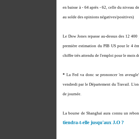
en baisse à - 64 après - 62, celle du niveau de
au solde des opinions négatives/positives)
Le Dow Jones repasse au-dessus des 12 400 p
première estimation du PIB US pour le 4 ème
chiffre très attendu de l'emploi pour le mois d
*
La Fed va donc se prononcer 'en aveugle' 
vendredi par le Département du Travail. L'on
de journée.
La bourse de Shanghaï aura connu un rebond 
tiendra-t-elle jusqu'aux J.O ?