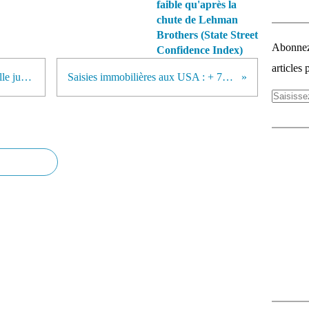
faible qu'après la
chute de Lehman
Brothers (State Street
Abonnez-
Confidence Index)
articles 
La bourse de Shanghaï tiendra-t-elle jusqu'aux J.O ?
Saisies immobilières aux USA : + 75 % en 2007