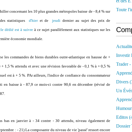
et des E
Toute l'i
iller concernant les 10 plus grandes métropoles baisse de - 8,4 % sur
 des statistiques
d'hier
et de
jeudi
dernier au sujet des prix de
Comp
cle dédié est à suivre
à ce sujet parallèlement aux statistiques sur les
première économie mondiale.
Actualit
Investir
rne les commandes de biens durables outre-atlantique en hausse de +
Trader -
 + 1,5 % attendu et avec une révision favorable de - 0,1 % à + 0,5 %
Apprend
uel est à + 5 %. PAr ailleurs, l'indice de confiance du consommateur
Divers
(
rti en baisse à - 87,9 ce mois-ci contre 90,6 en décembre (révisé de
Un Évén
 87.
Apprend
Humour 
Editos
(
s bas en janvier à - 34 contre - 30 attendu, niveau également de
Dossier 
eptembre : - 21) La composante du niveau de vie 'passé' ressort encore