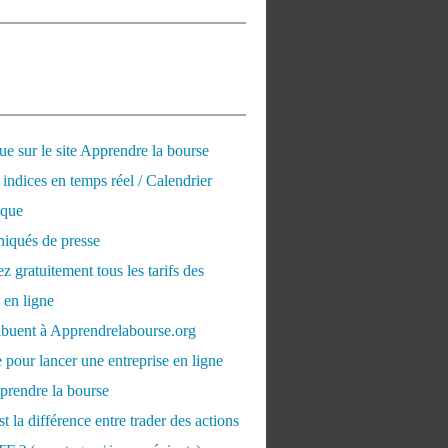
e sur le site Apprendre la bourse
 indices en temps réel / Calendrier
que
qués de presse
 gratuitement tous les tarifs des
 en ligne
ribuent à Apprendrelabourse.org
 pour lancer une entreprise en ligne
prendre la bourse
t la différence entre trader des actions