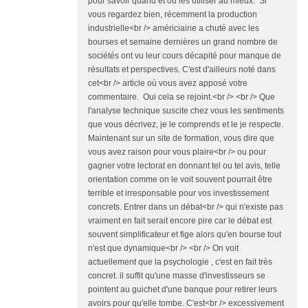
pour savoir quand et où les utiliser au mieux. Si
vous regardez bien, récemment la production
industrielle<br /> américiaine a chuté avec les
bourses et semaine dernières un grand nombre de
sociétés ont vu leur cours décapité pour manque de
résultats et perspectives. C'est d'ailleurs noté dans
cet<br /> article où vous avez apposé votre
commentaire. Oui cela se rejoint.<br /> <br /> Que
l'analyse technique suscite chez vous les sentiments
que vous décrivez, je le comprends et le je respecte.
Maintenant sur un site de formation, vous dire que
vous avez raison pour vous plaire<br /> ou pour
gagner votre lectorat en donnant tel ou tel avis, telle
orientation comme on le voit souvent pourrait être
terrible et irresponsable pour vos investissement
concrets. Entrer dans un débat<br /> qui n'existe pas
vraiment en fait serait encore pire car le débat est
souvent simplificateur et fige alors qu'en bourse tout
n'est que dynamique<br /> <br /> On voit
actuellement que la psychologie , c'est en fait très
concret. il suffit qu'une masse d'investisseurs se
pointent au guichet d'une banque pour retirer leurs
avoirs pour qu'elle tombe. C'est<br /> excessivement