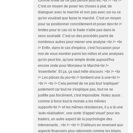
comme limite de ne pas perdre plus etc.<br /> <br />
C'est un moyen de poser les choses à plat, de
dialoguer avec le marché et non pas avec soi ou ce
qu'on voudrait que fasse le marché. C'est un moyen
pour se positionner concrètement et poser des<br />
limites pour le cas où le trade n'aille pas dans le
sens souhaité. C'est un des procédés parmi de
nombreux autres pour mener une analyse.<br /> <br
/> Enfin, dans le cas d'espèce, c'est l'occasion pour
moi de vous montrer parmi les milles et une analyses
qu'on peut lire, qu'une simple droite aujourd'hui
encore reste pour Monsieur le Marché<br />
'essentielle'. Et ça, ça vaut mille discours :<br /> <br
/> Les pièces du jeu<br /> tombent une à une<br />
<br /> <br /> Cela permet de ne pas tout 'expliquer'
justement car tout ne s'explique pas, tout ne se
justifie pas forcément, c'est impossible. Notez aussi :
comme à force tout le monde a les mêmes
supports<br /> et les mêmes résistances, il y a là une
'auto-réalisation', une sorte 'd'appel visuel' pour les
traders, un autre aspect de la psychologie des
intervenants...<br /> <br /> D'ailleurs en revenant aux
aspects financiers plus rationnels comme les bilans