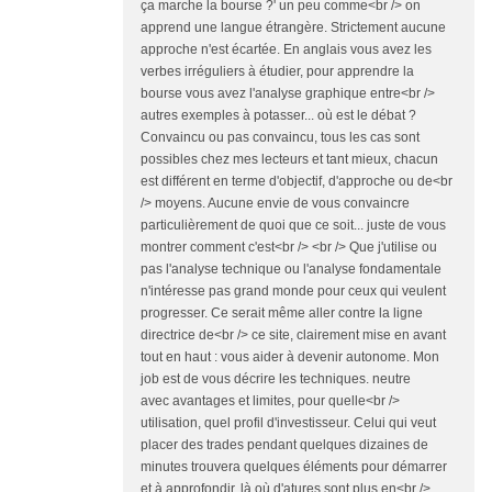
ça marche la bourse ?' un peu comme<br /> on
apprend une langue étrangère. Strictement aucune
approche n'est écartée. En anglais vous avez les
verbes irréguliers à étudier, pour apprendre la
bourse vous avez l'analyse graphique entre<br />
autres exemples à potasser... où est le débat ?
Convaincu ou pas convaincu, tous les cas sont
possibles chez mes lecteurs et tant mieux, chacun
est différent en terme d'objectif, d'approche ou de<br
/> moyens. Aucune envie de vous convaincre
particulièrement de quoi que ce soit... juste de vous
montrer comment c'est<br /> <br /> Que j'utilise ou
pas l'analyse technique ou l'analyse fondamentale
n'intéresse pas grand monde pour ceux qui veulent
progresser. Ce serait même aller contre la ligne
directrice de<br /> ce site, clairement mise en avant
tout en haut : vous aider à devenir autonome. Mon
job est de vous décrire les techniques. neutre
avec avantages et limites, pour quelle<br />
utilisation, quel profil d'investisseur. Celui qui veut
placer des trades pendant quelques dizaines de
minutes trouvera quelques éléments pour démarrer
et à approfondir, là où d'atures sont plus en<br />