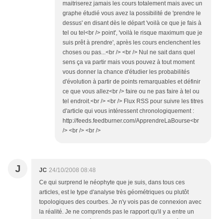
maitriserez jamais les cours totalement mais avec un
graphe étudié vous avez la possibilité de 'prendre le
dessus' en disant dès le départ 'voilà ce que je fais à
tel ou tel<br /> point', 'voilà le risque maximum que je
suis prêt à prendre', après les cours enclenchent les
choses ou pas...<br /> <br /> Nul ne sait dans quel
sens ça va partir mais vous pouvez à tout moment
vous donner la chance d'étudier les probabilités
d'évolution à partir de points remarquables et définir
ce que vous allez<br /> faire ou ne pas faire à tel ou
tel endroit.<br /> <br /> Flux RSS pour suivre les titres
d'article qui vous intéressent chronologiquement :
http://feeds.feedburner.com/ApprendreLaBourse<br
/> <br /> <br />
J
JC
24/10/2008 08:48
Ce qui surprend le néophyte que je suis, dans tous ces
articles, est le type d'analyse très géométriques ou plutôt
topologiques des courbes. Je n'y vois pas de connexion avec
la réalité. Je ne comprends pas le rapport qu'il y a entre un