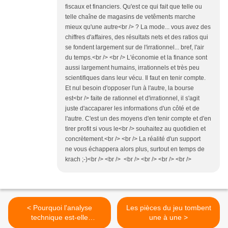
fiscaux et financiers. Qu'est ce qui fait que telle ou
telle chaîne de magasins de vetêments marche
mieux qu'une autre<br /> ? La mode... vous avez des
chiffres d'affaires, des résultats nets et des ratios qui
se fondent largement sur de l'irrationnel... bref, l'air
du temps.<br /> <br /> L'économie et la finance sont
aussi largement humains, irrationnels et très peu
scientifiques dans leur vécu. Il faut en tenir compte.
Et nul besoin d'opposer l'un à l'autre, la bourse
est<br /> faite de rationnel et d'irrationnel, il s'agit
juste d'accaparer les informations d'un côté et de
l'autre. C'est un des moyens d'en tenir compte et d'en
tirer profit si vous le<br /> souhaitez au quotidien et
concrètement.<br /> <br /> La réalité d'un support
ne vous échappera alors plus, surtout en temps de
krach ;-)<br /> <br /> <br /> <br /> <br /> <br />
< Pourquoi l'analyse
Les pièces du jeu tombent
technique est-elle
une à une >
particulièrement utile dans