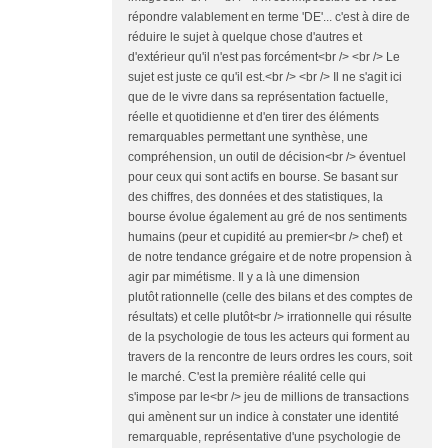
répondre valablement en terme 'DE'... c'est à dire de
réduire le sujet à quelque chose d'autres et
d'extérieur qu'il n'est pas forcément<br /> <br /> Le
sujet est juste ce qu'il est.<br /> <br /> Il ne s'agit ici
que de le vivre dans sa représentation factuelle,
réelle et quotidienne et d'en tirer des éléments
remarquables permettant une synthèse, une
compréhension, un outil de décision<br /> éventuel
pour ceux qui sont actifs en bourse. Se basant sur
des chiffres, des données et des statistiques, la
bourse évolue également au gré de nos sentiments
humains (peur et cupidité au premier<br /> chef) et
de notre tendance grégaire et de notre propension à
agir par mimétisme. Il y a là une dimension
plutôt rationnelle (celle des bilans et des comptes de
résultats) et celle plutôt<br /> irrationnelle qui résulte
de la psychologie de tous les acteurs qui forment au
travers de la rencontre de leurs ordres les cours, soit
le marché. C'est la première réalité celle qui
s'impose par le<br /> jeu de millions de transactions
qui amènent sur un indice à constater une identité
remarquable, représentative d'une psychologie de