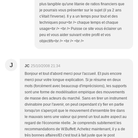
plus tangible qu'une litanie de ratios financiers que
je pourrais vous présenter sur le sujet (il ya 2 ans
c'était l'inverse). Il y a un temps pour tout et des
techniques pour<br /> chaque temps et chaque
usage<br /> <br /> Puisse ce site vous éclairer un
peu et vous aider suivant votre profil et vos
objectifs<br /> <br /> <br />
J
JC
25/10/2008 21:34
Bonjour et tout d'abord merci pour l'accueil. Et puis encore
merci pour votre longue explication. Si je résume en deux
mots (forcément avec beaucoup d'imprécisions), les supports
sont une forme de modélisation empirique des mouvements
de masse des acteurs du marché. Sans en tirer un instrument
divinatoire pour l'avenir, on peut cependant s'y fier en partie
lorsqu'on s'aperçoit que le mouvement d'ensemble tire dans
le mauvais sens une valeur qui prend un tout autre aspect au
regard de l'économie réelle. Je comprends subitement les
recommandations de W.Buffett: Achetez maintenant, il y a de
très bonnes affaires!Et c'est tout à fait juste que le post