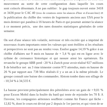
mouvement au sortir de cette configuration dans laquelle les cours
sont coïncés désormais. A ne pas oublier : le gap toujours ouvert entre 3418
et 3436 pour le CAC 40
et
(trou de cotations entre les séances d'hier et d'avant-hier)
la publication du chiffre des ventes de logements anciens aux USA pour le
mois dernier qui paraîtra à 16 heures de Paris et qui pourrait animer la séance
à ce moment précis, une des rares données statistiques générales de cette
semaine.
On sort d'une séance très volatile, nerveuse et très excitée qui a imprimé de
nouveaux écarts importants entre les valeurs qui sont étrillées si les résultats
et perspectives ne sont pas au rendez vous. Essilor gagne 14,19 % grâce à un
chiffre d'affaires sur 9 mois en hausse de + 5,4 % qui est en ligne avec le
rythme de croissance historique et qui rassure ainsi les opérateurs. En
revanche le groupe ABB perd - 20 % à Zurich pour avoir réalisé 927 millions
$ de bénéfice net au 3 ème trimestre contre 973 attendus, mais en hausse de
26 % par rapport aux 738 Mio réalisés il y a un an à la même période. Le
groupe connaît une baisse des commandes. Alstom tombe dans son sillage de
- 10,54 % à 34,535 €.
La hausse provient principalement des pétrolières avec un gain de + 9,01 %
pour Exxon Mobil dans la foulée du baril qui tente de rejoindre les 70 $. A
l'inverse, les compagnies aériennes souffrent comme Air France qui lâche -
12,82 %, dont le cours est divisé par 2 depuis le 1er janvier, et qui vient de se