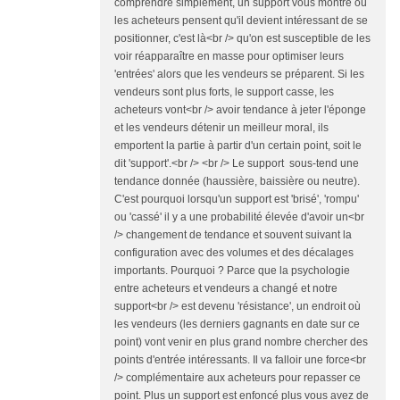
comprendre simplement, un support vous montre où
les acheteurs pensent qu'il devient intéressant de se
positionner, c'est là<br /> qu'on est susceptible de les
voir réapparaître en masse pour optimiser leurs
'entrées' alors que les vendeurs se préparent. Si les
vendeurs sont plus forts, le support casse, les
acheteurs vont<br /> avoir tendance à jeter l'éponge
et les vendeurs détenir un meilleur moral, ils
emportent la partie à partir d'un certain point, soit le
dit 'support'.<br /> <br /> Le support sous-tend une
tendance donnée (haussière, baissière ou neutre).
C'est pourquoi lorsqu'un support est 'brisé', 'rompu'
ou 'cassé' il y a une probabilité élevée d'avoir un<br
/> changement de tendance et souvent suivant la
configuration avec des volumes et des décalages
importants. Pourquoi ? Parce que la psychologie
entre acheteurs et vendeurs a changé et notre
support<br /> est devenu 'résistance', un endroit où
les vendeurs (les derniers gagnants en date sur ce
point) vont venir en plus grand nombre chercher des
points d'entrée intéressants. Il va falloir une force<br
/> complémentaire aux acheteurs pour repasser ce
point. Plus un support est enfoncé plus vous avez de