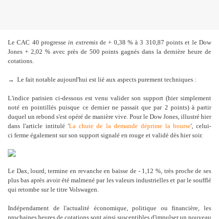
Le CAC 40 progresse
in extremis
de + 0,38 % à 3 310,87 points et le Dow
Jones + 2,02 % avec près de 500 points gagnés dans la dernière heure de
cotations.
→ Le fait notable aujourd'hui est lié aux aspects purement techniques :
L'indice parisien ci-dessous est venu valider son support (hier simplement
noté en pointillés puisque ce dernier ne passait que par 2 points) à partir
duquel un rebond s'est opéré de manière vive. Pour le Dow Jones, illustré hier
dans l'article intitulé '
La chute de la demande déprime la bourse
', celui-
ci ferme également sur son support signalé en rouge et validé dès hier soir.
Le Dax, lourd, termine en revanche en baisse de - 1,12 %, très proche de ses
plus bas après avoir été malmené par les valeurs industrielles et par le soufflé
qui retombe sur le titre Volswagen.
Indépendament de l'actualité économique, politique ou financière, les
prochaines heures de cotations sont ainsi susceptibles d'impulser un nouveau