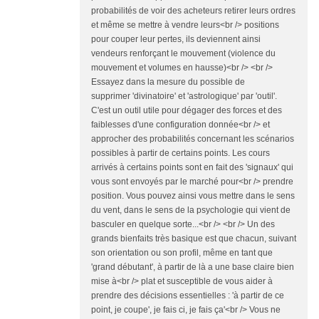
probabilités de voir des acheteurs retirer leurs ordres
et même se mettre à vendre leurs<br /> positions
pour couper leur pertes, ils deviennent ainsi
vendeurs renforçant le mouvement (violence du
mouvement et volumes en hausse)<br /> <br />
Essayez dans la mesure du possible de
supprimer 'divinatoire' et 'astrologique' par 'outil'.
C'est un outil utile pour dégager des forces et des
faiblesses d'une configuration donnée<br /> et
approcher des probabilités concernant les scénarios
possibles à partir de certains points. Les cours
arrivés à certains points sont en fait des 'signaux' qui
vous sont envoyés par le marché pour<br /> prendre
position. Vous pouvez ainsi vous mettre dans le sens
du vent, dans le sens de la psychologie qui vient de
basculer en quelque sorte...<br /> <br /> Un des
grands bienfaits très basique est que chacun, suivant
son orientation ou son profil, même en tant que
'grand débutant', à partir de là a une base claire bien
mise à<br /> plat et susceptible de vous aider à
prendre des décisions essentielles : 'à partir de ce
point, je coupe', je fais ci, je fais ça'<br /> Vous ne