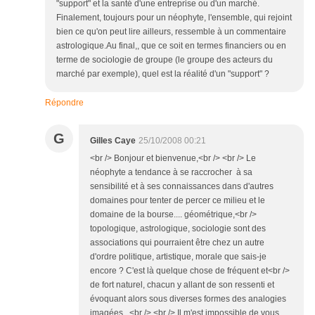
"support" et la santé d'une entreprise ou d'un marché.
Finalement, toujours pour un néophyte, l'ensemble, qui rejoint
bien ce qu'on peut lire ailleurs, ressemble à un commentaire
astrologique.Au final,, que ce soit en termes financiers ou en
terme de sociologie de groupe (le groupe des acteurs du
marché par exemple), quel est la réalité d'un "support" ?
Répondre
G
Gilles Caye
25/10/2008 00:21
<br /> Bonjour et bienvenue,<br /> <br /> Le
néophyte a tendance à se raccrocher à sa
sensibilité et à ses connaissances dans d'autres
domaines pour tenter de percer ce milieu et le
domaine de la bourse.... géométrique,<br />
topologique, astrologique, sociologie sont des
associations qui pourraient être chez un autre
d'ordre politique, artistique, morale que sais-je
encore ? C'est là quelque chose de fréquent et<br />
de fort naturel, chacun y allant de son ressenti et
évoquant alors sous diverses formes des analogies
imagées...<br /> <br /> Il m'est impossible de vous