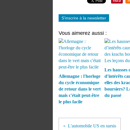
R
S'inscrire à la newsletter
Vous aimerez aussi :
Les hausses 
Allemagne : l'horloge
d’intérêts ca
du cycle économique
elles des kra
de retour dans le vert
boursiers? L
mais c'était peut-être
du passé
le plus facile
L'automobile US en sursis