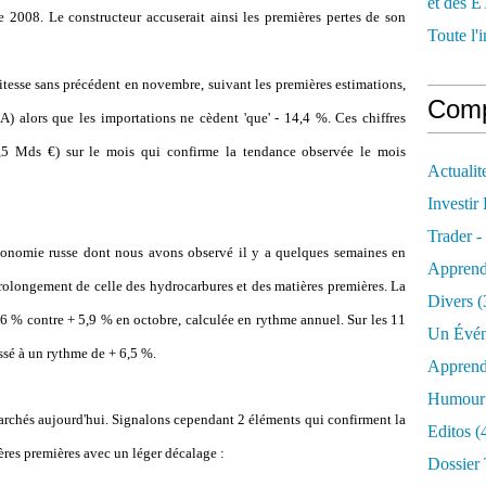
et des E
de 2008. Le constructeur accuserait ainsi les premières pertes de son
Toute l'i
itesse sans précédent en novembre, suivant les premières estimations,
Comp
) alors que les importations ne cèdent 'que' - 14,4 %. Ces chiffres
2,5 Mds €) sur le mois qui confirme la tendance observée le mois
Actualit
Investir
Trader -
économie russe dont nous avons observé il y a quelques semaines en
Apprend
prolongement de celle des hydrocarbures et des matières premières. La
Divers
(
 % contre + 5,9 % en octobre, calculée en rythme annuel. Sur les 11
Un Évén
ssé à un rythme de + 6,5 %.
Apprend
Humour 
 marchés aujourd'hui. Signalons cependant 2 éléments qui confirment la
Editos
(
ières premières avec un léger décalage :
Dossier 