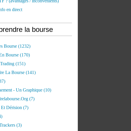
TF ? (avantages / inconvénients)
nfo en direct
rendre la bourse
es Bourse
(1232)
 En Bourse
(170)
 Trading
(151)
re La Bourse
(141)
37)
ement - Un Graphique
(10)
relabourse.org
(7)
Et Dérision
(7)
4)
Trackers
(3)