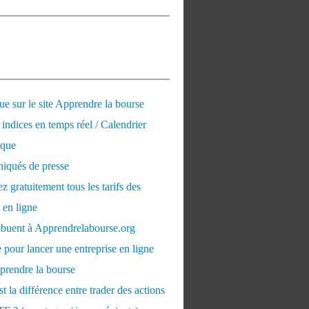
e sur le site Apprendre la bourse
 indices en temps réel / Calendrier
que
qués de presse
 gratuitement tous les tarifs des
 en ligne
ribuent à Apprendrelabourse.org
 pour lancer une entreprise en ligne
prendre la bourse
t la différence entre trader des actions