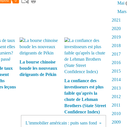
epost
0
Mai
(
Mars
2021
2020
2019
2018
2017
La bourse chinoise
2016
de taux
boude les nouveaux
2015
usent
dirigeants de Pékin
2014
chs
La confiance des
es leçons
investisseurs est plus
2013
faible qu'après la
2012
chute de Lehman
2011
Brothers (State Street
Confidence Index)
2010
2009
L'immobilier américain : puits sans fond