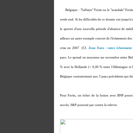
. Belgique : "l'affaire" Fortis ou le "scandale" Fort
week-end. Si les difficultés de ce dossier ont jusqu'ici
le spectre d'une nouvelle période d'absence de stabil
ailleurs un autre exemple concret de l'éclatement des 
crise en 2007 (Cf.
Zone Euro : entre éclatement 
pays. Le spread en moyenne sur novembre entre Belgi
% avec la Hollande (+ 0,40 % entre l'Allemagne et l
Belgique contrairement aux 3 pays précédents qui d
Pour Fortis, un échec de la fusion avec BNP pourra
succès, S&P pourrait par contre la relever.