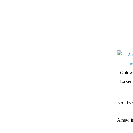
Goldwe
La seul
Goldwei
A new fr