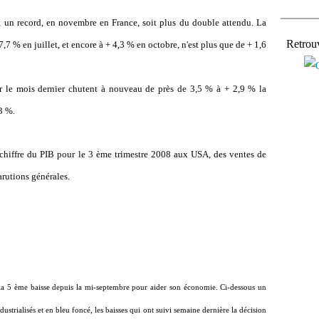
%, un record, en novembre en France, soit plus du double attendu. La
Retrou
,7 % en juillet, et encore à + 4,3 % en octobre, n'est plus que de + 1,6
ur le mois dernier chutent à nouveau de près de 3,5 % à + 2,9 % la
3 %.
chiffre du PIB pour le 3 ème trimestre 2008 aux USA, des ventes de
rutions générales.
 la 5 ème baisse depuis la mi-septembre pour aider son économie. Ci-dessous un
ustrialisés et en bleu foncé, les baisses qui ont suivi semaine dernière la décision