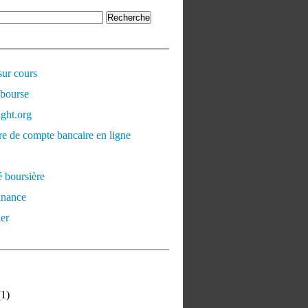
sur cours
 bourse
ght.org
e de compte bancaire en ligne
é boursière
inance
er
1)