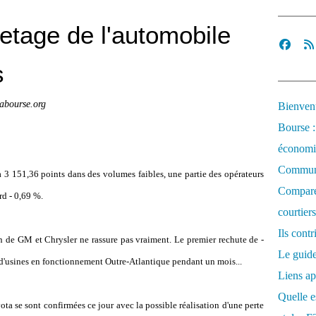
etage de l'automobile
s
abourse.org
Bienvenu
Bourse :
économi
Communi
3 151,36 points dans des volumes faibles, une partie des opérateurs
Comparez
d - 0,69 %.
courtiers
Ils cont
 de GM et Chrysler ne rassure pas vraiment. Le premier rechute de -
Le guide
 d'usines en fonctionnement Outre-Atlantique pendant un mois...
Liens ap
Quelle es
yota se sont confirmées ce jour avec la possible réalisation d'une perte