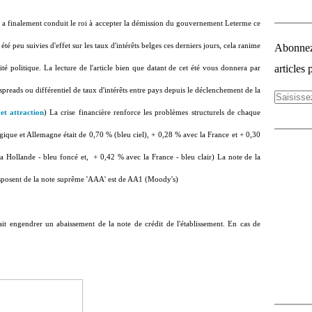
is a finalement conduit le roi à accepter la démission du gouvernement Leterme ce
 été peu suivies d'effet sur les taux d'intérêts belges ces derniers jours, cela ranime
Abonnez-
articles 
ité politique. La lecture de l'article bien que datant de cet été vous donnera par
spreads ou différentiel de taux d'intérêts entre pays depuis le déclenchement de la
et attraction
) La crise financière renforce les problèmes structurels de chaque
que et Allemagne était de 0,70 % (bleu ciel), + 0,28 % avec la France et + 0,30
a Hollande - bleu foncé et, + 0,42 % avec la France - bleu clair) La note de la
isposent de la note suprême 'AAA' est de AA1 (Moody's)
it engendrer un abaissement de la note de crédit de l'établissement. En cas de