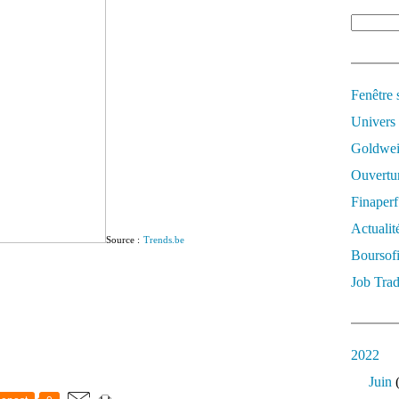
Fenêtre 
Univers
Goldwei
Ouvertur
Finaperf
Actualit
Source :
Trends.be
Boursof
Job Trad
2022
Juin
(