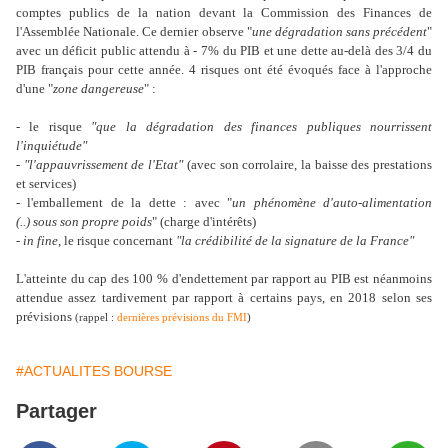
comptes publics de la nation devant la Commission des Finances de
l'Assemblée Nationale. Ce dernier observe "
une dégradation sans précédent
"
avec un déficit public attendu à - 7% du PIB et une dette au-delà des 3/4 du
PIB français pour cette année. 4 risques ont été évoqués face à l'approche
d'une "
zone dangereuse
" :
- le risque
"que la dégradation des finances publiques nourrissent
l'inquiétude"
-
"l'appauvrissement de l'Etat"
(avec son corrolaire, la baisse des prestations
et services)
- l'emballement de la dette : avec "
un phénomène d'auto-alimentation
(..) sous son propre poids
" (charge d'intérêts)
-
in fine
, le risque concernant
"la crédibilité de la signature de la France"
L'atteinte du cap des 100 % d'endettement par rapport au PIB est néanmoins
attendue assez tardivement par rapport à certains pays, en 2018 selon ses
prévisions
(rappel :
dernières prévisions du FMI
)
#ACTUALITES BOURSE
Partager