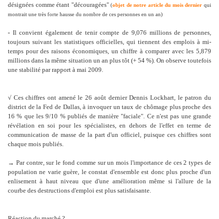
désignées comme étant "découragées"
(
objet de notre article du mois dernier
qui
montrait une très forte hausse du nombre de ces personnes en un an)
-
Il convient également de tenir compte de 9,076 millions de personnes,
toujours suivant les statistiques officielles, qui tiennent des emplois à mi-
temps pour des raisons économiques, un chiffre à comparer avec les 5,879
millions dans la même situation un an plus tôt (+ 54 %). On observe toutefois
une stabilité par rapport à mai 2009.
√ Ces chiffres ont amené le 26 août dernier Dennis Lockhart, le patron du
district de la Fed de Dallas, à invoquer un taux de chômage plus proche des
16 % que les 9/10 % publiés de manière "faciale". Ce n'est pas une grande
révélation en soi pour les spécialistes, en dehors de l'effet en terme de
communication de masse de la part d'un officiel, puisque ces chiffres sont
chaque mois publiés.
→ Par contre, sur le fond comme sur un mois l'importance de ces 2 types de
population ne varie guère, le constat d'ensemble est donc plus proche d'un
enlisement à haut niveau que d'une amélioration même si l'allure de la
courbe des destructions d'emploi est plus satisfaisante.
Réaction du marché ?