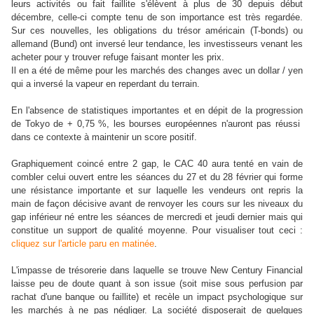
leurs activités ou fait faillite s'élèvent à plus de 30 depuis début
décembre, celle-ci compte tenu de son importance est très regardée.
Sur ces nouvelles, les obligations du trésor américain (T-bonds) ou
allemand (Bund) ont inversé leur tendance, les investisseurs venant les
acheter pour y trouver refuge faisant monter les prix.
Il en a été de même pour les marchés des changes avec un dollar / yen
qui a inversé la vapeur en reperdant du terrain.
En l'absence de statistiques importantes et en dépit de la progression
de Tokyo de + 0,75 %, les bourses européennes n'auront pas réussi
dans ce contexte à maintenir un score positif.
Graphiquement coincé entre 2 gap, le CAC 40 aura tenté en vain de
combler celui ouvert entre les séances du 27 et du 28 février qui forme
une résistance importante et sur laquelle les vendeurs ont repris la
main de façon décisive avant de renvoyer les cours sur les niveaux du
gap inférieur né entre les séances de mercredi et jeudi dernier mais qui
constitue un support de qualité moyenne. Pour visualiser tout ceci :
cliquez sur l'article paru en matinée
.
L'impasse de trésorerie dans laquelle se trouve New Century Financial
laisse peu de doute quant à son issue (soit mise sous perfusion par
rachat d'une banque ou faillite) et recèle un impact psychologique sur
les marchés à ne pas négliger. La société disposerait de quelques