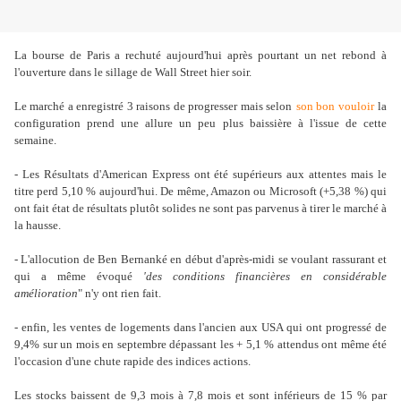
La bourse de Paris a rechuté aujourd'hui après pourtant un net rebond à
l'ouverture dans le sillage de Wall Street hier soir.
Le marché a enregistré 3 raisons de progresser mais selon
son bon vouloir
la
configuration prend une allure un peu plus baissière à l'issue de cette
semaine.
- Les Résultats d'American Express ont été supérieurs aux attentes mais le
titre perd 5,10 % aujourd'hui. De même, Amazon ou Microsoft (+5,38 %) qui
ont fait état de résultats plutôt solides ne sont pas parvenus à tirer le marché à
la hausse.
- L'allocution de Ben Bernanké en début d'après-midi se voulant rassurant et
qui a même évoqué
'des conditions financières en considérable
amélioration
" n'y ont rien fait.
- enfin, les ventes de logements dans l'ancien aux USA qui ont progressé de
9,4% sur un mois en septembre dépassant les + 5,1 % attendus ont même été
l'occasion d'une chute rapide des indices actions.
Les stocks baissent de 9,3 mois à 7,8 mois et sont inférieurs de 15 % par