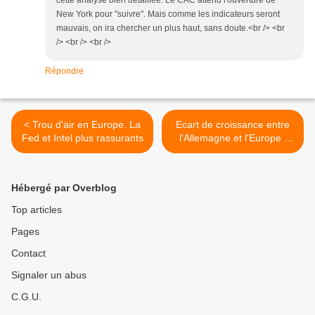
cette analyse bien détaillée. Le CAC attend l'ouverture de
New York pour "suivre". Mais comme les indicateurs seront
mauvais, on ira chercher un plus haut, sans doute.<br /> <br
/> <br /> <br />
Répondre
< Trou d'air en Europe. La
Ecart de croissance entre
Fed et Intel plus rassurants
l'Allemagne et l'Europe :
grandes conséquences et
petites surprises >
Hébergé par Overblog
Top articles
Pages
Contact
Signaler un abus
C.G.U.