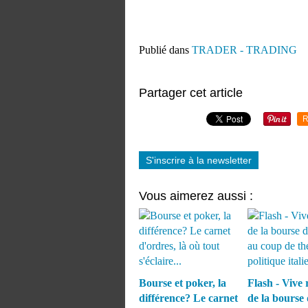
Publié dans
TRADER - TRADING
Partager cet article
R
S'inscrire à la newsletter
Vous aimerez aussi :
Bourse et poker, la
Flash - Vive 
différence? Le carnet
de la bourse