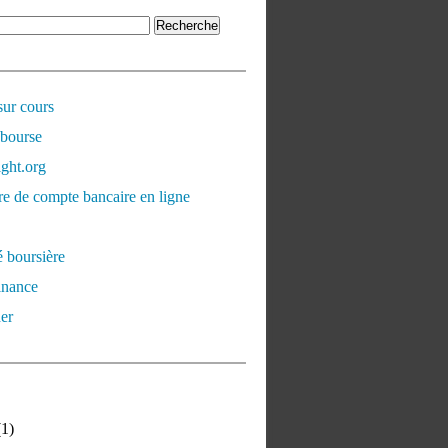
sur cours
 bourse
ght.org
e de compte bancaire en ligne
é boursière
inance
er
1)