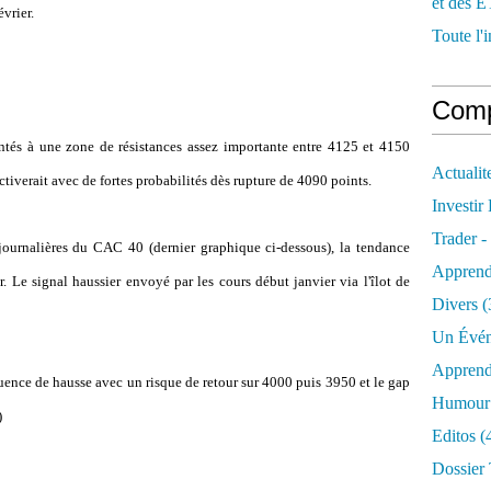
et des E
évrier.
Toute l'i
Comp
ontés à une zone de résistances assez importante entre 4125 et 4150
Actualit
ctiverait avec de fortes probabilités dès rupture de 4090 points.
Investir
Trader -
journalières du CAC 40 (dernier graphique ci-dessous), la tendance
Apprend
. Le signal haussier envoyé par les cours début janvier via l'îlot de
Divers
(
Un Évén
Apprend
quence de hausse avec un risque de retour sur 4000 puis 3950 et le gap
Humour 
)
Editos
(
Dossier 