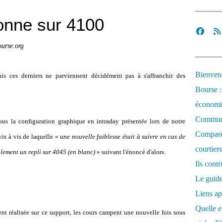
onne sur 4100
urse.org
Bienvenu
s ces derniers ne parviennent décidément pas à s'affranchir des
Bourse :
économi
Communi
sous la configuration graphique en intraday présentée lors de notre
Comparez
vis à vis de laquelle «
une nouvelle faiblesse était à suivre en cas de
courtiers
ement un repli sur 4045 (en blanc)
» suivant l'énoncé d'alors.
Ils cont
Le guide
Liens ap
Quelle es
ent réalisée sur ce support, les cours campent une nouvelle fois sous