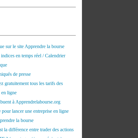
e sur le site Apprendre la bourse
 indices en temps réel / Calendrier
que
qués de presse
 gratuitement tous les tarifs des
 en ligne
ribuent à Apprendrelabourse.org
 pour lancer une entreprise en ligne
prendre la bourse
t la différence entre trader des actions