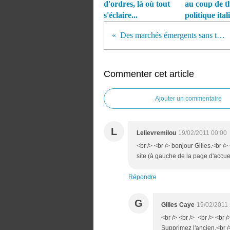
d'ordres, là où tout
au coup de t
s'éclaire...
politique ital
Des marchés émergents sans trajectoire
Commenter cet article
Ajouter un commentaire
L
Lelievremilou
19/02/2011 00:00
<br /> <br /> bonjour Gilles.<br /
site (à gauche de la page d'accueil
Répondre
G
Gilles Caye
19/02/2011
<br /> <br /> <br /> <br /
Supprimez l'ancien.<br />