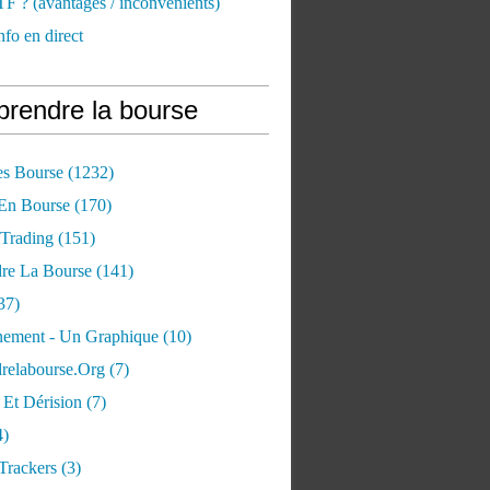
TF ? (avantages / inconvénients)
nfo en direct
rendre la bourse
es Bourse
(1232)
 En Bourse
(170)
 Trading
(151)
re La Bourse
(141)
37)
ement - Un Graphique
(10)
relabourse.org
(7)
Et Dérision
(7)
4)
Trackers
(3)