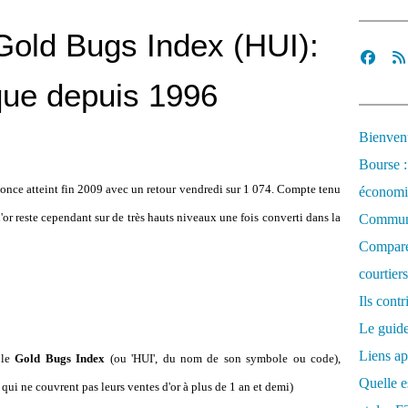
 Gold Bugs Index (HUI):
que depuis 1996
Bienvenu
Bourse :
'once atteint fin 2009 avec un retour vendredi sur 1 074. Compte tenu
économi
l'or reste cependant sur de très hauts niveaux une fois converti dans la
Communi
Comparez
courtiers
Ils cont
Le guide
Liens ap
 le
Gold Bugs Index
(ou 'HUI', du nom de son symbole ou code),
Quelle es
 qui ne couvrent pas leurs ventes d'or à plus de 1 an et demi)