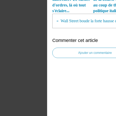
d'ordres, là où tout
au coup de t
s'éclaire...
politique ital
Commenter cet article
Ajouter un commentaire