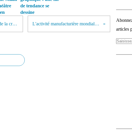
héâtre
de tendance se
ien
dessine
Abonnez-
Wall Street boude la forte hausse de la croissance US au 4ème trimestre
L'activité manufacturière mondiale au plus haut depuis 6 ans
articles 