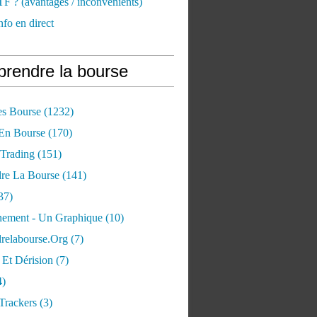
TF ? (avantages / inconvénients)
nfo en direct
rendre la bourse
es Bourse
(1232)
 En Bourse
(170)
 Trading
(151)
re La Bourse
(141)
37)
ement - Un Graphique
(10)
relabourse.org
(7)
Et Dérision
(7)
4)
Trackers
(3)