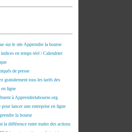
e sur le site Apprendre la bourse
 indices en temps réel / Calendrier
que
qués de presse
 gratuitement tous les tarifs des
 en ligne
ribuent à Apprendrelabourse.org
 pour lancer une entreprise en ligne
prendre la bourse
t la différence entre trader des actions