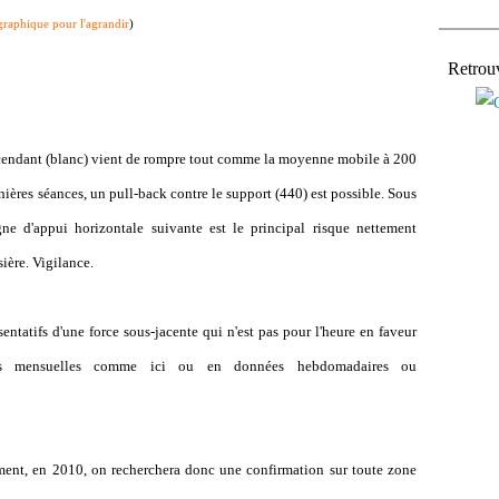
 graphique pour l'agrandir
)
Retrou
ascendant (blanc) vient de rompre tout comme la moyenne mobile à 200
nières séances, un pull-back contre le support (440) est possible. Sous
gne d'appui horizontale suivante est le principal risque nettement
ière. Vigilance.
entatifs d'une force sous-jacente qui n'est pas pour l'heure en faveur
es mensuelles comme ici ou en données hebdomadaires ou
ment, en 2010, on recherchera donc une confirmation sur toute zone