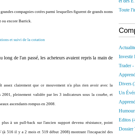
et des E
Toute l'i
 grandes compagnies cotées parmi lesquelles figurent de grands noms
ou encore Barrick.
Comp
ions et suivi de la cotation
Actualit
Investir
u long de l'an passé, les acheteurs avaient repris la main de
Trader -
Apprend
Divers
(
raît assez clairement que ce mouvement n'a plus rien avoir avec la
Un Évén
s 2001, pleinement validée par les 3 indicateurs sous la courbe, et
Apprend
biseaux ascendants rompus en 2008.
Humour 
Editos
(
e plus à un pull-back sur l'ancien support devenu résistance, point
Dossier 
' (à 516 il y a 2 mois et 519 début 2008) montrant l'incapacité des