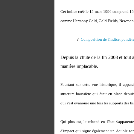
Cet indice créé le 15 mars 1996 comprend 15
comme Harmony Gold, Gold Fields, Newmont 
√
Composition de l'indice, pondérat
Depuis la chute de la fin 2008 et tout a
manière implacable.
Pourtant sur cette vue historique, il appa
structure haussière qui était en place depui
qui s'est évanouie une fois les supports des 
Qui plus est, le rebond en l'état s'apparent
d'impact qui signe également un 'double top