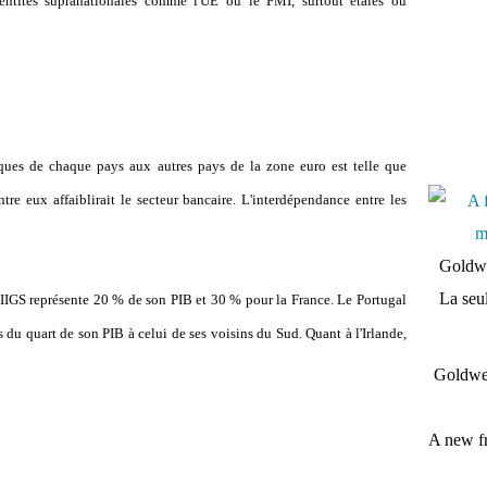
entités supranationales comme l'UE ou le FMI, surtout étalés ou
ues de chaque pays aux autres pays de la zone euro est telle que
tre eux affaiblirait le secteur bancaire. L'interdépendance entre les
Goldwe
La seul
IIGS représente 20 % de son PIB et 30 % pour la France. Le Portugal
s du quart de son PIB à celui de ses voisins du Sud. Quant à l'Irlande,
Goldwei
A new fr