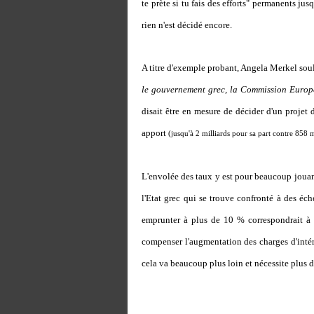
te prète si tu fais des efforts" permanents j
rien n'est décidé encore.
A titre d'exemple probant, Angela Merkel soul
le gouvernement grec, la Commission Europée
disait être en mesure de décider d'un projet d
apport
(jusqu'à 2 milliards pour sa part contre 858 m
L'envolée des taux y est pour beaucoup joua
l'Etat grec qui se trouve confronté à des éché
emprunter à plus de 10 % correspondrait à 
compenser l'augmentation des charges d'intér
cela va beaucoup plus loin et nécessite plus 