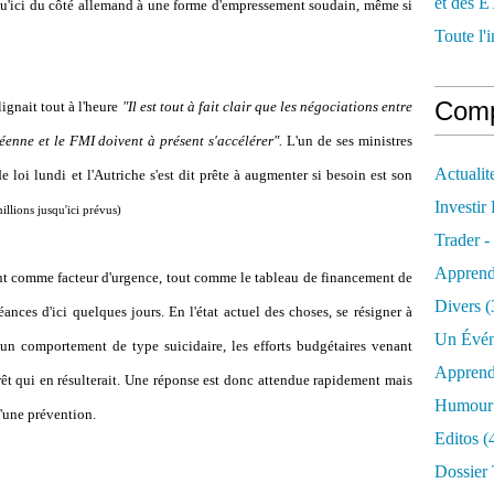
et des E
usqu'ici du côté allemand à une forme d'empressement soudain, même si
Toute l'i
Comp
ignait tout à l'heure
"Il est tout à fait clair que les négociations entre
nne et le FMI doivent à présent s'accélérer".
L'un de ses ministres
Actualit
e loi lundi et l'Autriche s'est dit prête à augmenter si besoin est son
Investir
illions jusqu'ici prévus)
Trader -
Apprend
nt comme facteur d'urgence, tout comme le tableau de financement de
Divers
(
ances d'ici quelques jours. En l'état actuel des choses, se résigner à
Un Évén
un comportement de type suicidaire, les efforts budgétaires venant
Apprend
êt qui en résulterait. Une réponse est donc attendue rapidement mais
Humour 
d'une prévention.
Editos
(
Dossier 