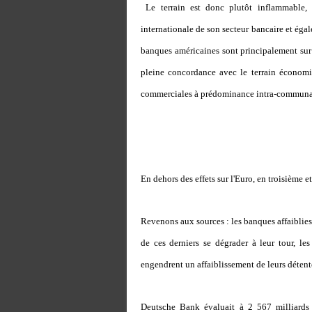
Le terrain est donc plutôt inflammable, 
internationale de son secteur bancaire et ég
banques américaines sont principalement sur
pleine concordance avec le terrain économi
commerciales à prédominance intra-communau
En dehors des effets sur l'Euro, en troisième e
Revenons aux sources : les banques affaiblies p
de ces derniers se dégrader à leur tour, le
engendrent un affaiblissement de leurs détente
Deutsche Bank évaluait à 2 567 milliards 