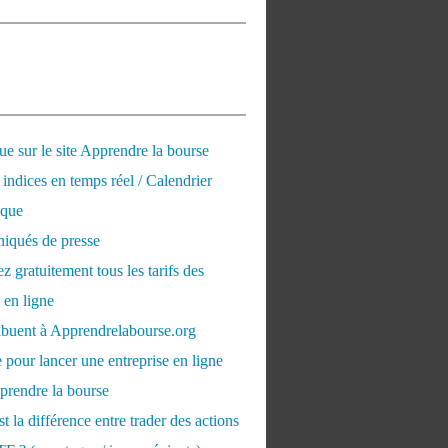
e sur le site Apprendre la bourse
 indices en temps réel / Calendrier
que
qués de presse
 gratuitement tous les tarifs des
 en ligne
ribuent à Apprendrelabourse.org
 pour lancer une entreprise en ligne
prendre la bourse
t la différence entre trader des actions