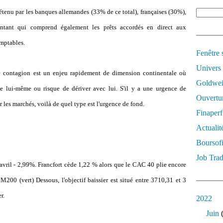
étenu par les banques allemandes (33% de ce total), françaises (30%),
ntant qui comprend également les prêts accordés en direct aux
omptables.
Fenêtre 
Univers
e contagion est un enjeu rapidement de dimension continentale où
Goldwei
ge lui-même ou risque de dériver avec lui. S'il y a une urgence de
Ouvertur
 les marchés, voilà de quel type est l'urgence de fond.
Finaperf
Actualit
Boursof
Job Trad
vril - 2,99%. Francfort cède 1,22 % alors que le CAC 40 plie encore
200 (vert) Dessous, l'objectif baissier est situé entre 3710,31 et 3
er.
2022
Juin
(