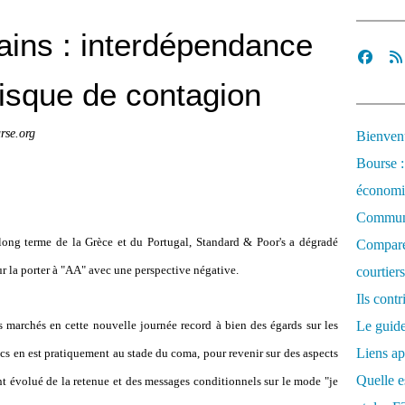
ains : interdépendance
isque de contagion
rse.org
Bienvenu
Bourse :
économi
Communi
long terme de la Grèce et du Portugal, Standard & Poor's a dégradé
Comparez
ur la porter à "AA" avec une perspective négative.
courtiers
Ils cont
es marchés en cette nouvelle journée record à bien des égards sur les
Le guide
Liens ap
ecs en est pratiquement au stade du coma, pour revenir sur des aspects
Quelle es
t évolué de la retenue et des messages conditionnels sur le mode "je