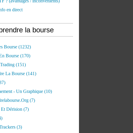
TF ? (avantages / inconvénients)
nfo en direct
rendre la bourse
es Bourse
(1232)
 En Bourse
(170)
 Trading
(151)
re La Bourse
(141)
37)
ement - Un Graphique
(10)
relabourse.org
(7)
Et Dérision
(7)
4)
Trackers
(3)