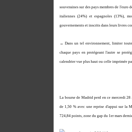
souveraines sur des pays membres de l'euro d
italiennes (24%) et espagnoles (13%), mo
gouvernements et inscrits dans leurs livres c
→ Dans un tel environnement, limiter tout
chaque pays en protégeant l'autre se protè
calendrier vue plus haut ou celle imprimée par
La bourse de Madrid perd en ce mercredi 28 a
de 1,50 % avec une reprise d'appui sur la MM
724,84 points, zone du gap du 1er mars derni