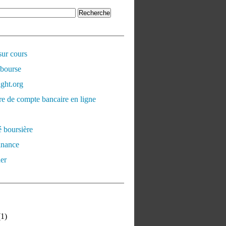
sur cours
 bourse
ght.org
e de compte bancaire en ligne
é boursière
inance
er
1)