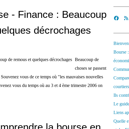
rse - Finance : Beaucoup
uelques décrochages
Bienvenu
Bourse :
Beaucoup de
économi
choses se passent
Communi
 Souvenez vous de ce temps où "les mauvaises nouvelles
Comparez
uvenez vous du temps où au 3 et 4 ème trimestre 2006 on
courtiers
Ils cont
Le guide
Liens ap
Quelle es
omprendre la bourse en