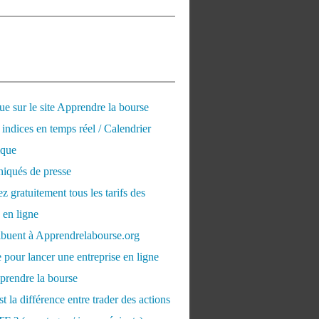
e sur le site Apprendre la bourse
 indices en temps réel / Calendrier
que
qués de presse
 gratuitement tous les tarifs des
 en ligne
ribuent à Apprendrelabourse.org
 pour lancer une entreprise en ligne
prendre la bourse
t la différence entre trader des actions