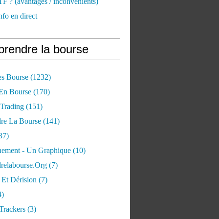
TF ? (avantages / inconvénients)
nfo en direct
rendre la bourse
es Bourse
(1232)
 En Bourse
(170)
 Trading
(151)
re La Bourse
(141)
37)
ement - Un Graphique
(10)
relabourse.org
(7)
Et Dérision
(7)
4)
Trackers
(3)