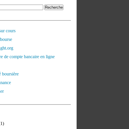
sur cours
 bourse
ght.org
e de compte bancaire en ligne
é boursière
inance
er
1)