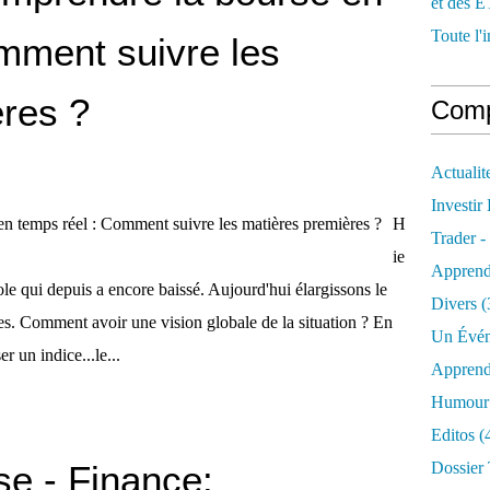
et des E
Toute l'i
mment suivre les
res ?
Comp
Actualit
Investir
H
Trader -
ie
Apprend
ole qui depuis a encore baissé. Aujourd'hui élargissons le
Divers
(
es. Comment avoir une vision globale de la situation ? En
Un Évén
er un indice...le...
Apprend
Humour 
Editos
(
se - Finance:
Dossier 