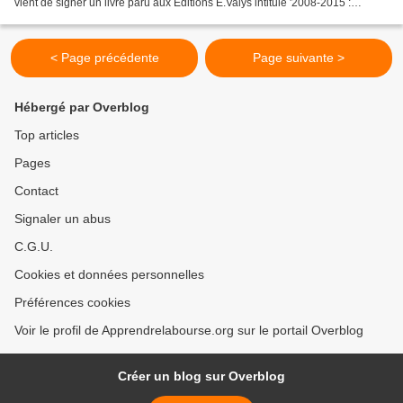
vient de signer un livre paru aux Editions E.Valys intitulé '2008-2015 :
pourquoi l'or va battre la performance...
< Page précédente
Page suivante >
Hébergé par Overblog
Top articles
Pages
Contact
Signaler un abus
C.G.U.
Cookies et données personnelles
Préférences cookies
Voir le profil de Apprendrelabourse.org sur le portail Overblog
Créer un blog sur Overblog