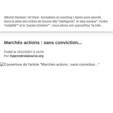
(Michel Delobel / ACGest - formations et coaching ) Après avoir abordé,
dans la série des ordres de bourse dits "intelligents", le stop suiveur*, l'ordre
"volatilité"* et le "panier d'ordres"* , nous allons voir aujourd'hui "la liste
d'opportunités" :...
Marchés actions : sans conviction...
Publié le 18/12/2007 à 19:55
Par
Apprendrelabourse.org