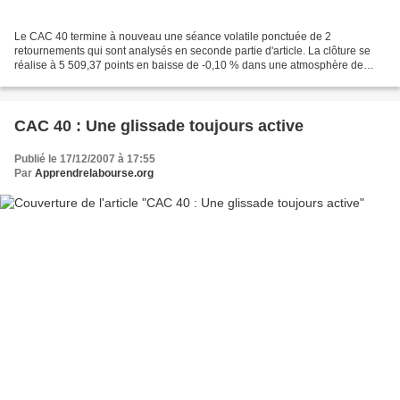
Le CAC 40 termine à nouveau une séance volatile ponctuée de 2
retournements qui sont analysés en seconde partie d'article. La clôture se
réalise à 5 509,37 points en baisse de -0,10 % dans une atmosphère de
baisse enrayée en Europe mais sans grande conviction...
CAC 40 : Une glissade toujours active
Publié le 17/12/2007 à 17:55
Par
Apprendrelabourse.org