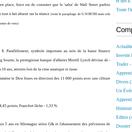
et des E
place, force est de constater que le 'salut' de Wall Street parfois
Toute l'i
 tout à fait absent sur la séance
(reste le paraphage de G.W.BUSH mais cela
ettre de veto)
Comp
Actualit
$. Parallèlement, symbole important au sein de la haute finance
Investir
og bourse, la prestigieuse banque d'affaires Merrill Lynch dévisse de -
Trader -
10 ans, atteints lors de la crise asiatique et russe.
Apprend
emmène le Dow Jones en direction des 11 000 points avec une clôture
Divers
(
Un Évén
Apprend
,45 points, Francfort lâche - 1,33 %.
Humour 
Editos
(
is 5 ans en Allemagne selon Gfk et l'abaissement des prévisions de
Dossier 