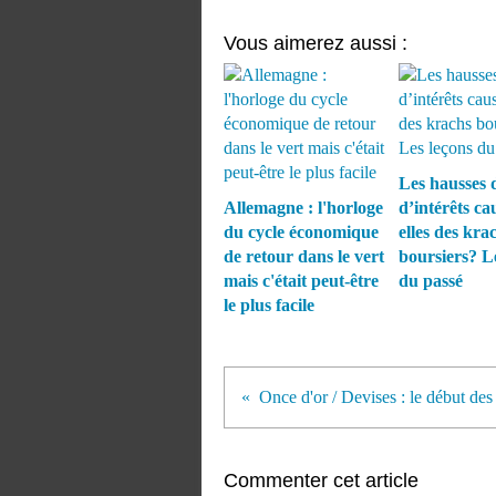
Vous aimerez aussi :
Les hausses 
Allemagne : l'horloge
d’intérêts ca
du cycle économique
elles des kra
de retour dans le vert
boursiers? L
mais c'était peut-être
du passé
le plus facile
Commenter cet article