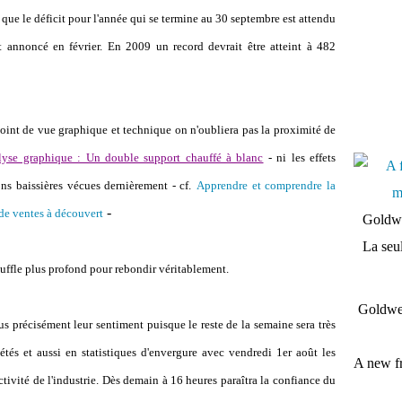
 que le déficit pour l'année qui se termine au 30 septembre est attendu
annoncé en février. En 2009 un record devrait être atteint à 482
int de vue graphique et technique on n'oubliera pas la proximité de
yse graphique : Un double support chauffé à blanc
- ni les effets
ons baissières vécues dernièrement - cf.
Apprendre et comprendre la
-
 de ventes à découvert
Goldwe
La seul
uffle plus profond pour rebondir véritablement.
Goldwei
plus précisément leur sentiment puisque le reste de la semaine sera très
étés et aussi en statistiques d'envergure avec vendredi 1er août les
A new fr
activité de l'industrie. Dès demain à 16 heures paraîtra la confiance du