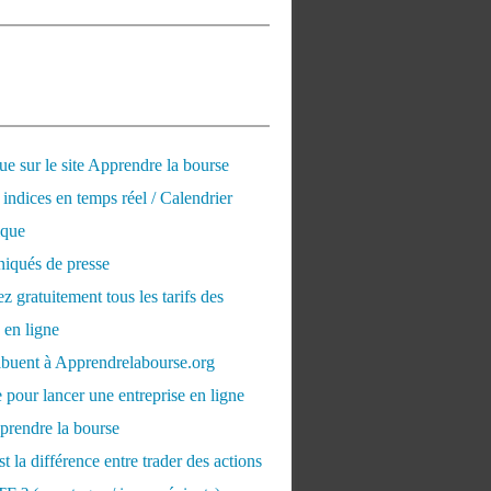
e sur le site Apprendre la bourse
 indices en temps réel / Calendrier
que
qués de presse
 gratuitement tous les tarifs des
 en ligne
ribuent à Apprendrelabourse.org
 pour lancer une entreprise en ligne
prendre la bourse
t la différence entre trader des actions