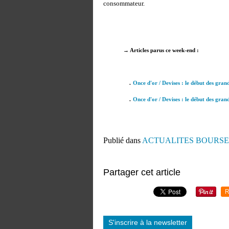
consommateur.
→ Articles parus ce week-end :
.
Once d'or / Devises : le début des gra
.
Once d'or / Devises : le début des gra
Publié dans
ACTUALITES BOURSE
Partager cet article
R
S'inscrire à la newsletter