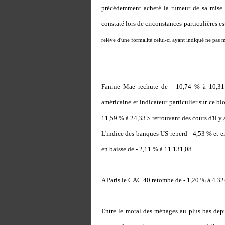
précédemment acheté la rumeur de sa mise en 
constaté lors de circonstances particulières est
relève d'une formalité celui-ci ayant indiqué ne pas m
Fannie Mae rechute de - 10,74 % à 10,31 
américaine et indicateur particulier sur ce bl
11,59 % à 24,33 $ retrouvant des cours d'il y a 
L'indice des banques US reperd - 4,53 % et 
en baisse de - 2,11 % à 11 131,08.
A Paris le CAC 40 retombe de - 1,20 % à 4 324
Entre le moral des ménages au plus bas depu