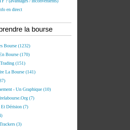
TF ? (avantages / inconvénients)
nfo en direct
rendre la bourse
es Bourse
(1232)
 En Bourse
(170)
 Trading
(151)
re La Bourse
(141)
37)
ement - Un Graphique
(10)
relabourse.org
(7)
Et Dérision
(7)
4)
Trackers
(3)