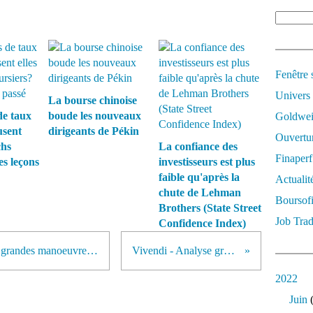
Fenêtre 
Univers
La bourse chinoise
de taux
boude les nouveaux
Goldwei
usent
dirigeants de Pékin
Ouvertur
chs
La confiance des
Finaperf
es leçons
investisseurs est plus
faible qu'après la
Actualit
chute de Lehman
Boursof
Brothers (State Street
Job Trad
Confidence Index)
Once d'or / Devises : le début des grandes manoeuvres ? (Partie 2)
Vivendi - Analyse graphique
2022
Juin
(