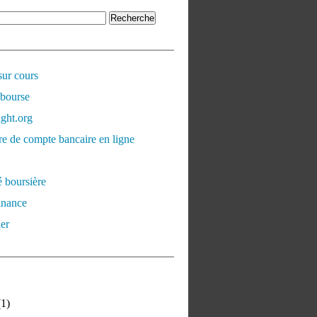
sur cours
 bourse
ght.org
e de compte bancaire en ligne
é boursière
inance
er
1)