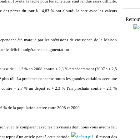
ial, Toyota, la tâche pour les acheteurs était rendue assez difficile.
e des pertes du jour à - 4,83 % ont alourdi la cote avec les valeurs
Retrou
 cependant été marqué par les prévisions de croissance de la Maison
 sur le déficit budgétaire en augmentation :
hausse de + 1,2 % en 2008 contre + 2,3 % précédemment (2007 : + 2,5
 plus tôt. La prudence concerne toutes les grandes variables avec une
e contre + 2,7 % au départ et + 2,3 % l'an prochain contre + 2,1 %
,6 % de la population active entre 2008 et 2009.
ation et en le comparant avec les prévisions dont nous vous avions fait
ant repris d'un article paru à cette période..
.. il ressort des