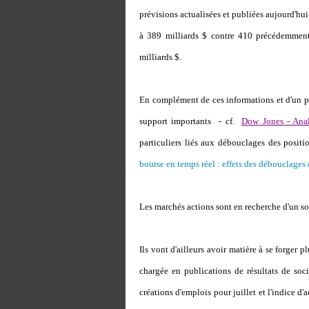
prévisions actualisées et publiées aujourd'hui
à 389 milliards $ contre 410 précédemment 
milliards $.
En complément de ces informations et d'un po
support importants - cf.
Dow Jones - Anal
particuliers liés aux débouclages des positi
bourse en temps réel : effets des débouclages
Les marchés actions sont en recherche d'un so
Ils vont d'ailleurs avoir matière à se forger 
chargée en publications de résultats de soci
créations d'emplois pour juillet et l'indice d'