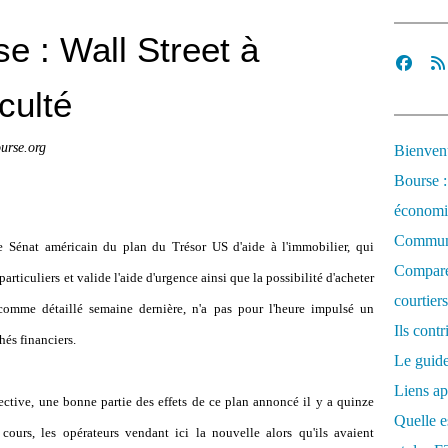
se : Wall Street à
culté
urse.org
Bienvenu
Bourse :
économi
Communi
e Sénat américain du plan du Trésor US d'aide à l'immobilier, qui
Comparez
rticuliers et valide l'aide d'urgence ainsi que la possibilité d'acheter
courtiers
omme détaillé semaine dernière, n'a pas pour l'heure impulsé un
Ils cont
és financiers.
Le guide
Liens ap
ective, une bonne partie des effets de ce plan annoncé il y a quinze
Quelle es
cours, les opérateurs vendant ici la nouvelle alors qu'ils avaient