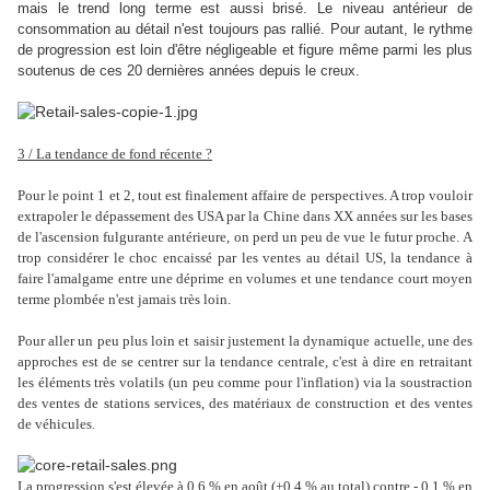
mais le trend long terme est aussi brisé. Le niveau antérieur de
consommation au détail n'est toujours pas rallié. Pour autant, le rythme
de progression est loin d'être négligeable et figure même parmi les plus
soutenus de ces 20 dernières années depuis le creux.
3 / La tendance de fond récente ?
Pour le point 1 et 2, tout est finalement affaire de perspectives. A trop vouloir
extrapoler le dépassement des USA par la Chine dans XX années sur les bases
de l'ascension fulgurante antérieure, on perd un peu de vue le futur proche. A
trop considérer le choc encaissé par les ventes au détail US, la tendance à
faire l'amalgame entre une déprime en volumes et une tendance court moyen
terme plombée n'est jamais très loin.
Pour aller un peu plus loin et saisir justement la dynamique actuelle, une des
approches est de se centrer sur la tendance centrale, c'est à dire en retraitant
les éléments très volatils (un peu comme pour l'inflation) via la soustraction
des ventes de stations services, des matériaux de construction et des ventes
de véhicules.
La progression s'est élevée à 0,6 % en août (+0,4 % au total) contre - 0,1 % en