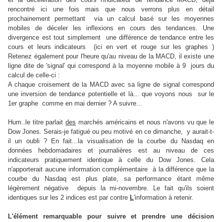
rencontré ici une fois mais que nous verrons plus en détail
prochainement permettant via un calcul basé sur les moyennes
mobiles de déceler les inflexions en cours des tendances. Une
divergence est tout simplement une différence de tendance entre les
cours et leurs indicateurs (ici en vert et rouge sur les graphes )
Retenez également pour l'heure qu'au niveau de la MACD, il existe une
ligne dite de 'signal' qui correspond à la moyenne mobile à 9 jours du
calcul de celle-ci :
A chaque croisement de la MACD avec sa ligne de signal correspond
une inversion de tendance potentielle et là... que voyons nous sur le
1er graphe comme en mai dernier ? A suivre...
Hum..le titre parlait
des
marchés américains et nous n'avons vu que le
Dow Jones. Serais-je fatigué ou peu motivé en ce dimanche, y aurait-t-
il un oubli ? En fait...la visualisation de la courbe du Nasdaq en
données hebdomadaires et journalières est au niveau de ces
indicateurs pratiquement identique à celle du Dow Jones. Cela
n'apporterait aucune information complémentaire à la différence que la
courbe du Nasdaq est plus plate, sa performance étant même
légèrement négative depuis la mi-novembre. Le fait qu'ils soient
identiques sur les 2 indices est par contre
L
'information à retenir.
L'élément remarquable pour suivre et prendre une décision