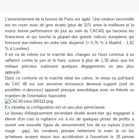
L'environnement de la bourse de Paris est agité. Une rotation sectorielle
est en cours avec de gros écarts (plus de 11% entre la meilleure et la
moins bonne performance du jour au sein du CAC40) qui favorise les
financières et qui touche la plupart des grands indices européens qui
finissent eux-mêmes en ordre très dispersé (+ 0,76 % à Madrid, - 1,82
% à Londres)
Il en va de même sur le marché des changes où l'euro continue à se
raffermir contre le yen et le franc suisse à plus de 1,30 alors que les
métaux précieux subissent quelques dégagements un peu plus
appuyés.
Dans ce contexte où le marché rebat les cartes, le retour ou pull-back
du CAC 40 sur son ancienne résistance devenue support (vert en
pointillés ci-dessous) apparaît presque anecdotique avec en théorie un
maintien de l'orientation haussière.
En intraday la configuration est un peu plus pernicieuse.
Le biseau d'élargissement ascendant étudié avant-hier qui engageait à
élever d'un cran la vigilance vis à vis de quelques prises de profits a
ouvert une nouvelle figure de retournement lors de sa rupture (cercle
rouge - gap), les vendeurs prenant nettement la main là où les
acheteurs avaient réussi leur accélération à l'ouverture le 18 janvier