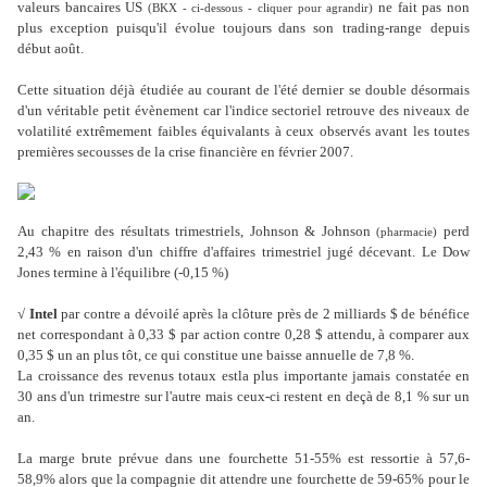
valeurs bancaires US
ne fait pas non
(BKX - ci-dessous - cliquer pour agrandir)
plus exception puisqu'il évolue toujours dans son
trading-range
depuis
début août.
Cette situation déjà étudiée au courant de l'été dernier se double désormais
d'un véritable petit évènement car l'indice sectoriel retrouve des niveaux de
volatilité extrêmement faibles équivalants à ceux observés avant les toutes
premières secousses de la crise financière en février 2007.
Au chapitre des résultats trimestriels, Johnson & Johnson
perd
(pharmacie)
2,43 % en raison d'un chiffre d'affaires trimestriel jugé décevant. Le Dow
Jones termine à l'équilibre (-0,15 %)
√
Intel
par contre a dévoilé après la clôture près de 2 milliards $ de bénéfice
net correspondant à 0,33 $ par action contre 0,28 $ attendu, à comparer aux
0,35 $ un an plus tôt, ce qui constitue une baisse annuelle de 7,8 %.
La croissance des revenus totaux estla plus importante jamais constatée en
30 ans d'un trimestre sur l'autre mais ceux-ci restent en deçà de 8,1 % sur un
an.
La marge brute prévue dans une fourchette 51-55% est ressortie à 57,6-
58,9% alors que la compagnie dit attendre une fourchette de 59-65% pour le