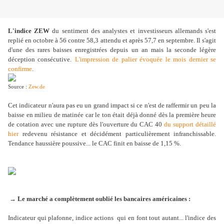
L'indice ZEW
du sentiment des analystes et investisseurs allemands s'est
replié en octobre à 56 contre 58,3 attendu et après 57,7 en septembre. Il s'agit
d'une des rares baisses enregistrées depuis un an mais la seconde légère
déception consécutive.
L'impression de palier évoquée le mois dernier se
confirme
.
Source :
Zew.de
Cet indicateur n'aura pas eu un grand impact si ce n'est de raffermir un peu la
baisse en milieu de matinée car le ton était déjà donné dès la première heure
de cotation avec une rupture dès l'ouverture du CAC 40
du support détaillé
hier
redevenu résistance et décidément particulièrement infranchissable.
Tendance haussière poussive... le CAC finit en baisse de 1,15 %.
→ Le marché a complètement oublié les bancaires américaines :
Indicateur qui plafonne, indice actions qui en font tout autant... l'indice des